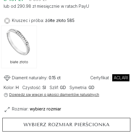
lub od 290.98 zł miesięcznie w ratach PayU
Kruszec i próba:
żółte złoto 585
białe złoto
Diament naturalny:
0.15 ct
Certyfikat :
ACLARI
Kolor:
H
Czystość:
SI
Szlif:
GD
Symetria:
GD
Dowiedz się więcej o jakości diamentów naturalnych
Rozmiar:
wybierz rozmiar
WYBIERZ ROZMIAR PIERŚCIONKA