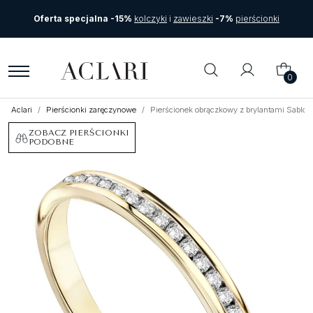
Oferta specjalna -15%
kolczyki
i
zawieszki
-7%
pierścionki
0
Aclari
Pierścionki zaręczynowe
Pierścionek obrączkowy z brylantami Sablo 
ZOBACZ PIERŚCIONKI
PODOBNE