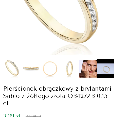
Pierścionek obrączkowy z brylantami
Sablo z żółtego złota OB427ZB 0.15
ct
3 161 zł
3 399 zł