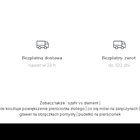
Bezpłatna dostawa
Bezpłatny zwrot
nawet w 24 h
do 100 dni
Zobacz także
:
szafir vs diament
|
ile kosztuje powiększenie pierścionka złotego
|
co się mówi na zaręczynach
|
grawer na obrączkach pomysły
|
pudełko na pierścionek