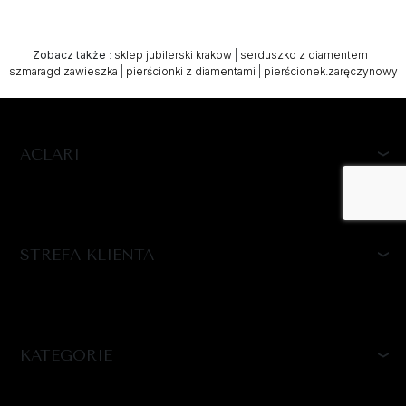
Zobacz także
:
sklep jubilerski krakow
|
serduszko z diamentem
|
szmaragd zawieszka
|
pierścionki z diamentami
|
pierścionek.zaręczynowy
ACLARI
STREFA KLIENTA
KATEGORIE