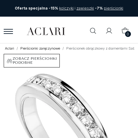
Oferta specjalna -15%
kolczyki
i
zawieszki
-7%
pierścionki
0
Aclari
Pierścionki zaręczynowe
Pierścionek obrączkowy z diamentami Sablo
ZOBACZ PIERŚCIONKI
PODOBNE