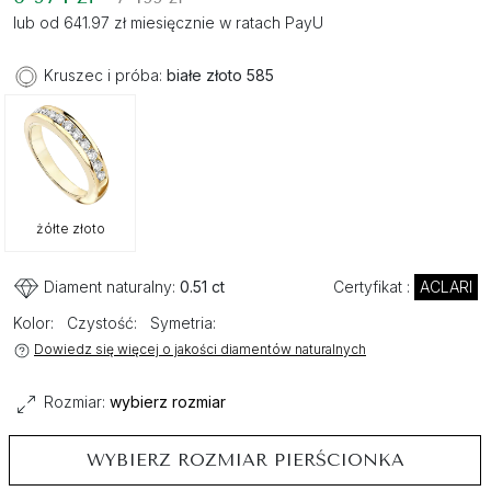
lub od 641.97 zł miesięcznie w ratach PayU
Kruszec i próba:
białe złoto 585
żółte złoto
Diament naturalny:
0.51 ct
Certyfikat :
ACLARI
Kolor:
Czystość:
Symetria:
Dowiedz się więcej o jakości diamentów naturalnych
Rozmiar:
wybierz rozmiar
WYBIERZ ROZMIAR PIERŚCIONKA