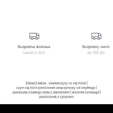
Bezpłatna dostawa
Bezpłatny zwrot
nawet w 24 h
do 100 dni
Zobacz także
:
oświadczyny co się mówi
|
czym się różni pierścionek zaręczynowy od zwykłego
|
zawieszka z białego złota z diamentem
|
wisiorek szmaragd
|
pierścionek z cytrynem