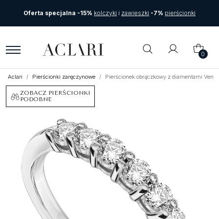
Oferta specjalna -15%
kolczyki
i
zawieszki
-7%
pierścionki
0
Aclari
Pierścionki zaręczynowe
Pierścionek obrączkowy z diamentami Vente
ZOBACZ PIERŚCIONKI
PODOBNE