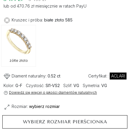
lub od 470.76 zł miesięcznie w ratach PayU
Kruszec i próba:
białe złoto 585
żółte złoto
Diament naturalny:
0.52 ct
Certyfikat :
ACLARI
Kolor:
G-F
Czystość:
SI1-VS2
Szlif:
VG
Symetria:
VG
Dowiedz się więcej o jakości diamentów naturalnych
Rozmiar:
wybierz rozmiar
WYBIERZ ROZMIAR PIERŚCIONKA