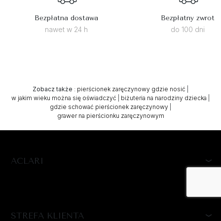
Bezpłatna dostawa
Bezpłatny zwrot
nawet w 24 h
do 100 dni
Zobacz także
:
pierścionek zaręczynowy gdzie nosić
|
w jakim wieku można się oświadczyć
|
biżuteria na narodziny dziecka
|
gdzie schować pierścionek zaręczynowy
|
grawer na pierścionku zaręczynowym
ACLARI
STREFA KLIENTA