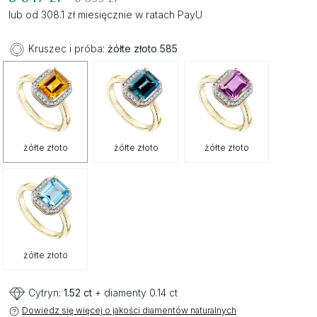
lub od 308.1 zł miesięcznie w ratach PayU
Kruszec i próba:
żółte złoto 585
żółte złoto
żółte złoto
żółte złoto
żółte złoto
Cytryn:
1.52 ct
+ diamenty 0.14 ct
Dowiedz się więcej o jakości diamentów naturalnych