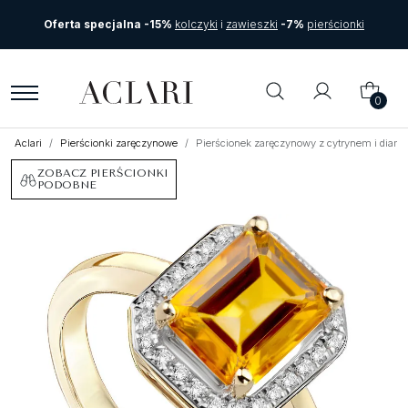
Oferta specjalna -15%
kolczyki
i
zawieszki
-7%
pierścionki
0
Aclari
Pierścionki zaręczynowe
Pierścionek zaręczynowy z cytrynem i diam
ZOBACZ PIERŚCIONKI
PODOBNE