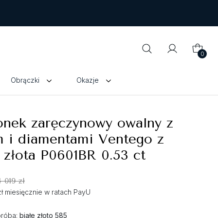
0
Obrączki
Okazje
onek zaręczynowy owalny z
m i diamentami Ventego z
 złota P0601BR 0.53 ct
4 019 zł
zł miesięcznie w ratach PayU
próba:
białe złoto 585