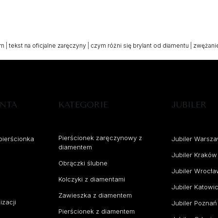
em
|
tekst na oficjalne zaręczyny
|
czym różni się brylant od diamentu
|
zwężanie
ENTA
KATEGORIE
JUBILER
Pierścionek zaręczynowy z
pierścionka
Jubiler Warsz
diamentem
Jubiler Kraków
Obrączki ślubne
Jubiler Wrocł
Kolczyki z diamentami
Jubiler Katowi
Zawieszka z diamentem
izacji
Jubiler Poznań
Pierścionek z diamentem