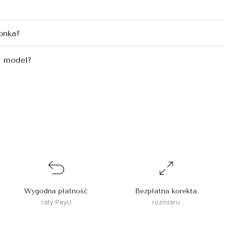
onka?
y model?
Wygodna płatność
Bezpłatna korekta
raty PayU
rozmiaru