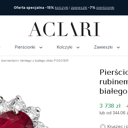
Oferta specjalna -15%
kolczyki
i
zawieszki
-7%
pierścionki
Pierścionki
Kolczyki
Zawieszki
i diamentami Ventego z białego złota P0601BR
Pierści
rubine
białego
3 738 zł
lub od 344.06 
Kruszec i 