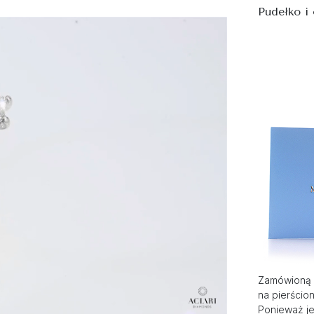
Pudełko i
Zamówioną 
na pierścio
Ponieważ je