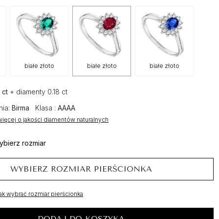
białe złoto
białe złoto
białe złoto
 ct
+ diamenty 0.18 ct
nia:
Birma
Klasa :
AAAA
ięcej o jakości diamentów naturalnych
ybierz rozmiar
WYBIERZ ROZMIAR PIERŚCIONKA
ak wybrać rozmiar pierścionka
DODAJ DO KOSZYKA