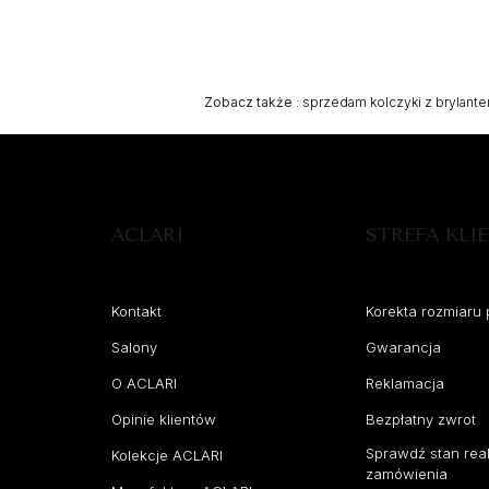
Zobacz także
:
sprzedam kolczyki z brylant
ACLARI
STREFA KLI
Kontakt
Korekta rozmiaru 
Salony
Gwarancja
O ACLARI
Reklamacja
Opinie klientów
Bezpłatny zwrot
Sprawdź stan real
Kolekcje ACLARI
zamówienia