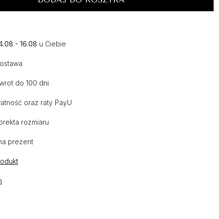
4.08 - 16.08
u Ciebie
dostawa
wrot do 100 dni
atność oraz raty PayU
orekta rozmiaru
na prezent
rodukt
n