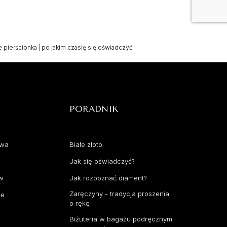
 pierścionka
|
po jakim czasię się oświadczyć
PORADNIK
awa
Białe złoto
Jak się oświadczyć?
aw
Jak rozpoznać diament?
Zaręczyny - tradycja proszenia
ce
o rękę
Biżuteria w bagażu podręcznym