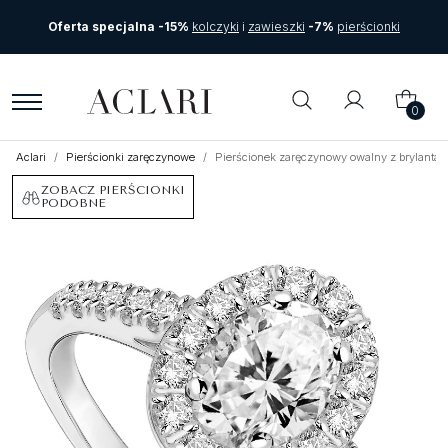
Oferta specjalna -15%
kolczyki
i
zawieszki
-7%
pierścionki
0
Aclari
Pierścionki zaręczynowe
Pierścionek zaręczynowy owalny z brylantam
ZOBACZ PIERŚCIONKI
PODOBNE