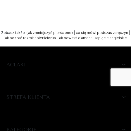
Zobacz także
:
jak zmniejszyć pierścionek
|
co się mówi podczas zaręczyn
|
jak poznać rozmiar pierścionka
|
jak powstał diament
|
zapięcie angielskie
ACLARI
STREFA KLIENTA
KATEGORIE