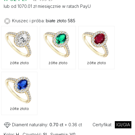
lub od 1070.01 zł miesięcznie w ratach PayU
Kruszec i próba:
białe złoto 585
żółte złoto
żółte złoto
żółte złoto
żółte złoto
Diament naturalny:
0.70 ct
+ 0.36 ct
Certyfikat :
IGI/GIA
Kolor:
H
Czystość:
SI
Symetria:
VG