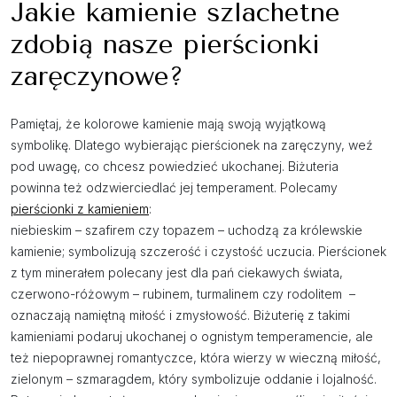
Jakie kamienie szlachetne
zdobią nasze pierścionki
zaręczynowe?
Pamiętaj, że kolorowe kamienie mają swoją wyjątkową
symbolikę. Dlatego wybierając pierścionek na zaręczyny, weź
pod uwagę, co chcesz powiedzieć ukochanej. Biżuteria
powinna też odzwierciedlać jej temperament. Polecamy
pierścionki z kamieniem
:
niebieskim – szafirem czy topazem – uchodzą za królewskie
kamienie; symbolizują szczerość i czystość uczucia. Pierścionek
z tym minerałem polecany jest dla pań ciekawych świata,
czerwono-różowym – rubinem, turmalinem czy rodolitem –
oznaczają namiętną miłość i zmysłowość. Biżuterię z takimi
kamieniami podaruj ukochanej o ognistym temperamencie, ale
też niepoprawnej romantyczce, która wierzy w wieczną miłość,
zielonym – szmaragdem, który symbolizuje oddanie i lojalność.