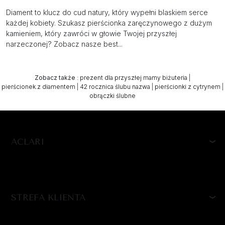
Diament to klucz do cud natury, który wypełni blaskiem serce
każdej kobiety. Szukasz pierścionka zaręczynowego z dużym
kamieniem, który zawróci w głowie Twojej przyszłej
narzeczonej? Zobacz nasze best...
Zobacz także
:
prezent dla przyszłej mamy biżuteria
|
pierścionek.z diamentem
|
42 rocznica ślubu nazwa
|
pierścionki z cytrynem
|
obrączki ślubne
ACLARI
STREFA KLIENTA