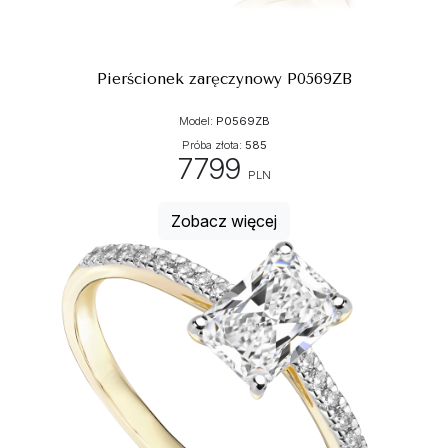
Pierścionek zaręczynowy P0569ZB
Model:
P0569ZB
Próba złota:
585
7799
PLN
Zobacz więcej