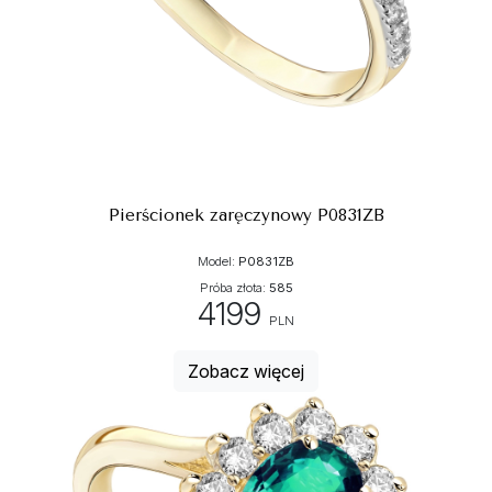
Pierścionek zaręczynowy P0831ZB
Model:
P0831ZB
Próba złota:
585
4199
PLN
Zobacz więcej