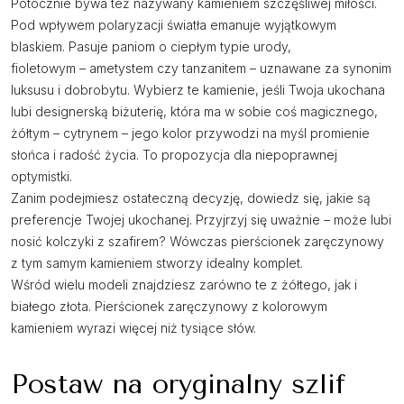
Potocznie bywa też nazywany kamieniem szczęśliwej miłości.
Pod wpływem polaryzacji światła emanuje wyjątkowym
blaskiem. Pasuje paniom o ciepłym typie urody,
fioletowym – ametystem czy tanzanitem – uznawane za synonim
luksusu i dobrobytu. Wybierz te kamienie, jeśli Twoja ukochana
lubi designerską biżuterię, która ma w sobie coś magicznego,
żółtym – cytrynem – jego kolor przywodzi na myśl promienie
słońca i radość życia. To propozycja dla niepoprawnej
optymistki.
Zanim podejmiesz ostateczną decyzję, dowiedz się, jakie są
preferencje Twojej ukochanej. Przyjrzyj się uważnie – może lubi
nosić kolczyki z szafirem? Wówczas pierścionek zaręczynowy
z tym samym kamieniem stworzy idealny komplet.
Wśród wielu modeli znajdziesz zarówno te z żółtego, jak i
białego złota. Pierścionek zaręczynowy z kolorowym
kamieniem wyrazi więcej niż tysiące słów.
Postaw na oryginalny szlif