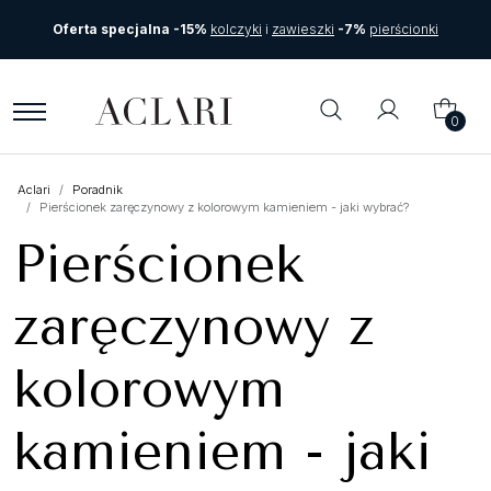
Oferta specjalna -15%
kolczyki
i
zawieszki
-7%
pierścionki
0
Aclari
Poradnik
Pierścionek zaręczynowy z kolorowym kamieniem - jaki wybrać?
Pierścionek
zaręczynowy z
kolorowym
kamieniem - jaki