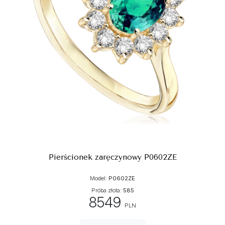
Pierścionek zaręczynowy P0602ZE
Model:
P0602ZE
Próba złota:
585
8549
PLN