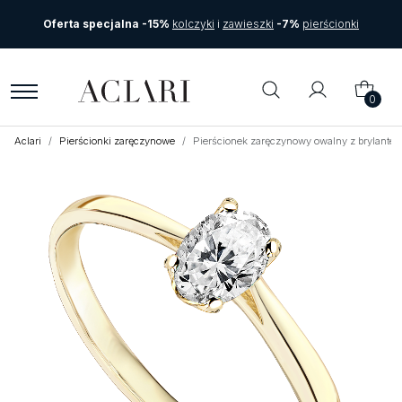
Oferta specjalna -15%
kolczyki
i
zawieszki
-7%
pierścionki
0
Aclari
Pierścionki zaręczynowe
Pierścionek zaręczynowy owalny z brylante