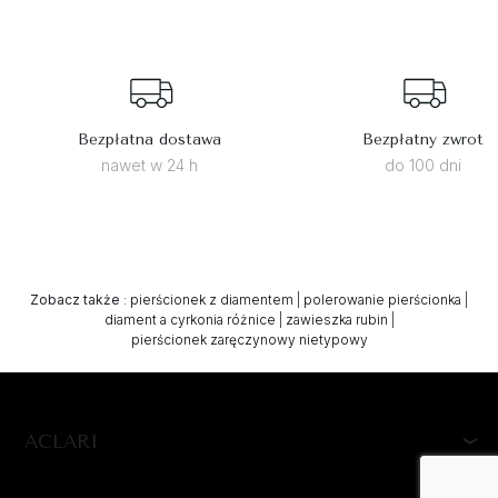
Bezpłatna dostawa
Bezpłatny zwrot
nawet w 24 h
do 100 dni
Zobacz także
:
pierścionek z diamentem
|
polerowanie pierścionka
|
diament a cyrkonia różnice
|
zawieszka rubin
|
pierścionek zaręczynowy nietypowy
ACLARI