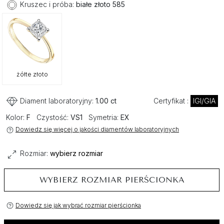
Kruszec i próba:
białe złoto 585
żółte złoto
Diament laboratoryjny:
1.00 ct
Certyfikat :
IGI/GIA
Kolor:
F
Czystość:
VS1
Symetria:
EX
Dowiedz się więcej o jakości diamentów laboratoryjnych
Rozmiar:
wybierz rozmiar
WYBIERZ ROZMIAR PIERŚCIONKA
Dowiedz się jak wybrać rozmiar pierścionka