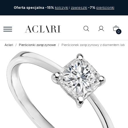
Oferta specjalna -15%
kolczyki
i
zawieszki
-7%
pierścionki
0
Aclari
Pierścionki zaręczynowe
Pierścionek zaręczynowy z diamentem labora