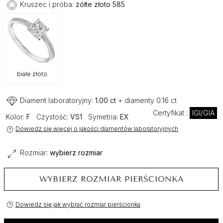
Kruszec i próba:
żółte złoto 585
białe złoto
Diament laboratoryjny:
1.00 ct
+ diamenty 0.16 ct
Certyfikat :
IGI/GIA
Kolor:
F
Czystość:
VS1
Symetria:
EX
Dowiedz się więcej o jakości diamentów laboratoryjnych
Rozmiar:
wybierz rozmiar
WYBIERZ ROZMIAR PIERŚCIONKA
Dowiedz się jak wybrać rozmiar pierścionka