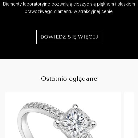
Diamenty laboratoryjne pozwalają cieszyć się pięknem i blaskiem
prawdziwego diamentu w atrakcyjnej cenie.
DOWIEDZ SIĘ WIĘCEJ
Ostatnio oglądane