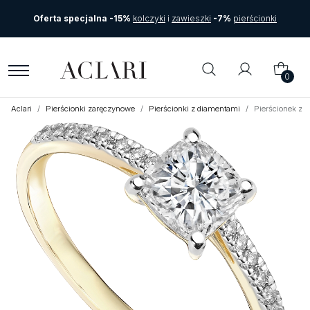
Oferta specjalna -15%
kolczyki
i
zawieszki
-7%
pierścionki
0
Aclari
Pierścionki zaręczynowe
Pierścionki z diamentami
Pierścionek zar