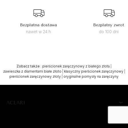
Bezpłatna dostawa
Bezpłatny zwrot
nawet w 24 h
do 100 dni
Zobacz także
:
pierścionek zaręczynowy z białego złota
|
zawieszka z diamentami białe złoto
|
klasyczny pierścionek zaręczynowy
|
pierścionek zaręczynowy złoty
|
oryginalne pomysły na zaręczyny
ACLARI