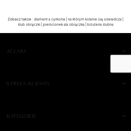
Zobacz także
:
diament a cyrkonia
|
na którym kolanie się oświadcza
|
ślub obrączki
|
pierścionek ala obrączka
|
biżuteria ślubna
ACLARI
STREFA KLIENTA
KATEGORIE