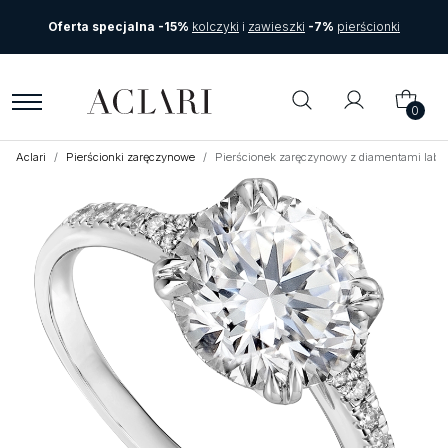
Oferta specjalna -15%
kolczyki
i
zawieszki
-7%
pierścionki
0
Aclari
Pierścionki zaręczynowe
Pierścionek zaręczynowy z diamentami labor