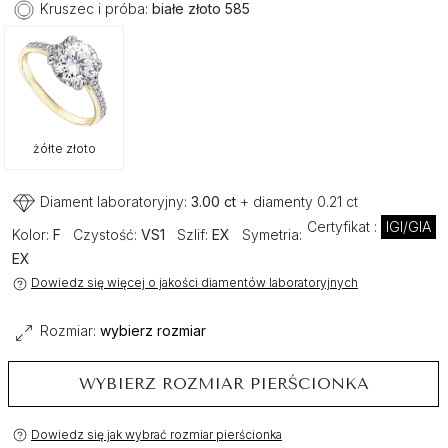
Kruszec i próba:
białe złoto 585
żółte złoto
Diament laboratoryjny:
3.00 ct
+ diamenty 0.21 ct
Certyfikat :
IGI/GIA
Kolor:
F
Czystość:
VS1
Szlif:
EX
Symetria:
EX
Dowiedz się więcej o jakości diamentów laboratoryjnych
Rozmiar:
wybierz rozmiar
WYBIERZ ROZMIAR PIERŚCIONKA
Dowiedz się jak wybrać rozmiar pierścionka