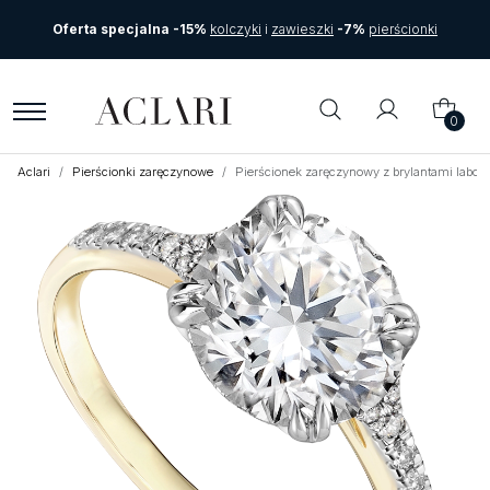
Oferta specjalna -15%
kolczyki
i
zawieszki
-7%
pierścionki
0
Aclari
Pierścionki zaręczynowe
Pierścionek zaręczynowy z brylantami labora