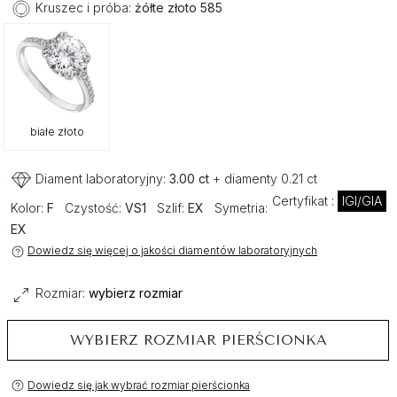
Kruszec i próba:
żółte złoto 585
białe złoto
Diament laboratoryjny:
3.00 ct
+ diamenty 0.21 ct
Certyfikat :
IGI/GIA
Kolor:
F
Czystość:
VS1
Szlif:
EX
Symetria:
EX
Dowiedz się więcej o jakości diamentów laboratoryjnych
Rozmiar:
wybierz rozmiar
WYBIERZ ROZMIAR PIERŚCIONKA
Dowiedz się jak wybrać rozmiar pierścionka