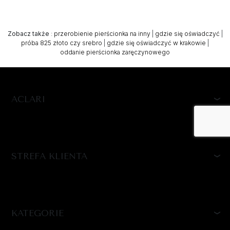
Zobacz także
:
przerobienie pierścionka na inny
|
gdzie się oświadczyć
|
próba 825 złoto czy srebro
|
gdzie się oświadczyć w krakowie
|
oddanie pierścionka zaręczynowego
ACLARI
STREFA KLIENTA
KATEGORIE