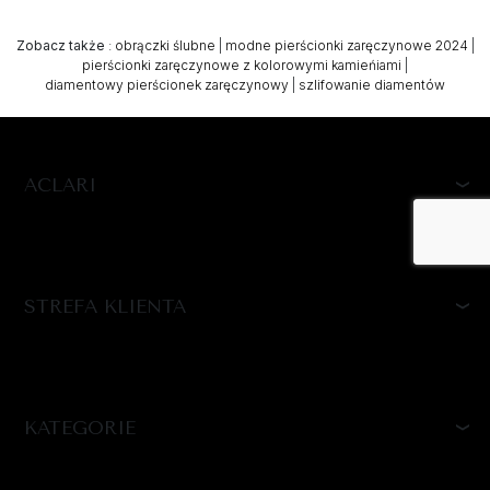
Zobacz także
:
obrączki ślubne
|
modne pierścionki zaręczynowe 2024
|
pierścionki zaręczynowe z kolorowymi kamieńiami
|
diamentowy pierścionek zaręczynowy
|
szlifowanie diamentów
ACLARI
STREFA KLIENTA
KATEGORIE