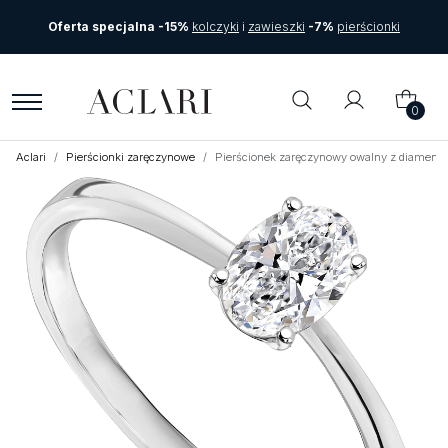
Oferta specjalna -15%
kolczyki
i
zawieszki
-7%
pierścionki
0
Aclari
Pierścionki zaręczynowe
Pierścionek zaręczynowy owalny z diamentem