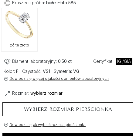
Kruszec i próba:
białe złoto 585
żółte złoto
Diament laboratoryjny:
0.50 ct
Certyfikat :
IGI/GIA
Kolor:
F
Czystość:
VS1
Symetria:
VG
Dowiedz się więcej o jakości diamentów laboratoryjnych
Rozmiar:
wybierz rozmiar
WYBIERZ ROZMIAR PIERŚCIONKA
Dowiedz się jak wybrać rozmiar pierścionka