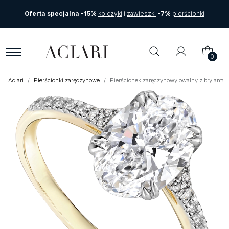
Oferta specjalna -15%
kolczyki
i
zawieszki
-7%
pierścionki
0
Aclari
Pierścionki zaręczynowe
Pierścionek zaręczynowy owalny z brylantami