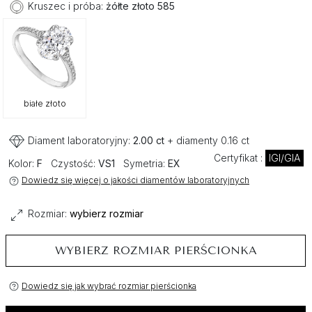
Kruszec i próba:
żółte złoto 585
białe złoto
Diament laboratoryjny:
2.00 ct
+ diamenty 0.16 ct
Certyfikat :
IGI/GIA
Kolor:
F
Czystość:
VS1
Symetria:
EX
Dowiedz się więcej o jakości diamentów laboratoryjnych
Rozmiar:
wybierz rozmiar
WYBIERZ ROZMIAR PIERŚCIONKA
Dowiedz się jak wybrać rozmiar pierścionka