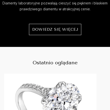
Diamenty laboratoryjne pozwalają cieszyć się pięknem i blaskiem
prawdziwego diamentu w atrakcyjnej cenie.
DOWIEDZ SIĘ WIĘCEJ
Ostatnio oglądane