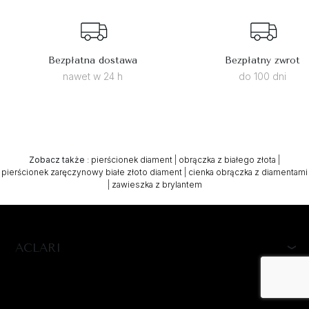
Bezpłatna dostawa
Bezpłatny zwrot
nawet w 24 h
do 100 dni
Zobacz także
:
pierścionek diament
|
obrączka z białego złota
|
pierścionek zaręczynowy białe złoto diament
|
cienka obrączka z diamentami
|
zawieszka z brylantem
ACLARI