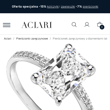
Oferta specjalna -15%
kolczyki
i
zawieszki
-7%
pierścionki
0
Aclari
Pierścionki zaręczynowe
Pierścionek zaręczynowy z diamentami labor