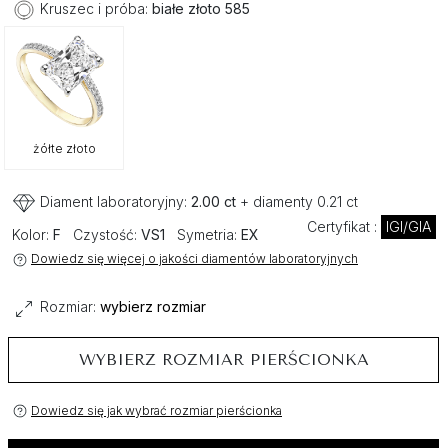
Kruszec i próba:
białe złoto 585
żółte złoto
Diament laboratoryjny:
2.00 ct
+ diamenty 0.21 ct
Certyfikat :
IGI/GIA
Kolor:
F
Czystość:
VS1
Symetria:
EX
Dowiedz się więcej o jakości diamentów laboratoryjnych
Rozmiar:
wybierz rozmiar
WYBIERZ ROZMIAR PIERŚCIONKA
Dowiedz się jak wybrać rozmiar pierścionka