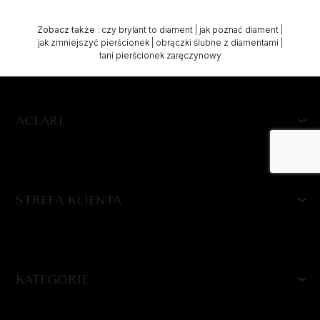
Zobacz także
:
czy brylant to diament
|
jak poznać diament
|
jak zmniejszyć pierścionek
|
obrączki ślubne z diamentami
|
tani pierścionek zaręczynowy
ACLARI
STREFA KLIENTA
KATEGORIE