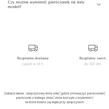
Czy można wymienić pierścionek na inny
model?
Bezpłatna dostawa
Bezpłatny zwrot
nawet w 24 h
do 100 dni
Zobacz także
:
zaręczynowy która reka
|
gdzie zmniejszyć pierścionek
|
pierścionki z białego złota
|
złote kolczyki z brylantem
|
na które kolano się klęka przy zaręczynach