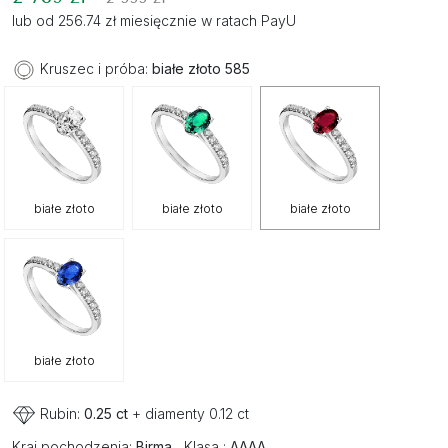
lub od 256.74 zł miesięcznie w ratach PayU
Kruszec i próba:
białe złoto 585
białe złoto
białe złoto
białe złoto
białe złoto
Rubin:
0.25 ct
+ diamenty 0.12 ct
Kraj pochodzenia:
Birma
Klasa :
AAAA