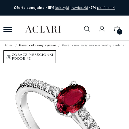
Oferta specjalna -15%
kolczyki
i
zawieszki
-7%
pierścionki
0
Aclari
Pierścionki zaręczynowe
Pierścionek zaręczynowy owalny z rubinem 
ZOBACZ PIERŚCIONKI
PODOBNE