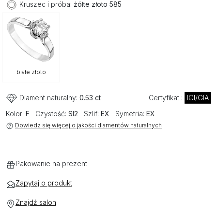
Kruszec i próba:
żółte złoto 585
białe złoto
Diament naturalny:
0.53 ct
Certyfikat :
IGI/GIA
Kolor:
F
Czystość:
SI2
Szlif:
EX
Symetria:
EX
Dowiedz się więcej o jakości diamentów naturalnych
Pakowanie na prezent
Zapytaj o produkt
Znajdź salon