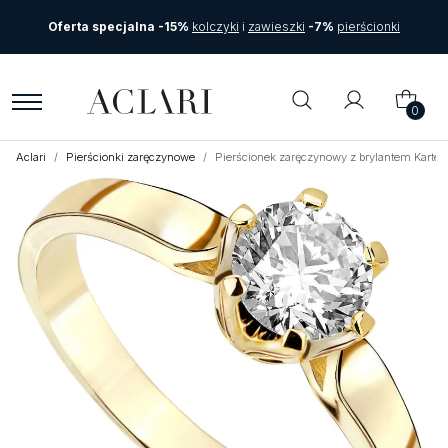
Oferta specjalna -15%
kolczyki
i
zawieszki
-7%
pierścionki
0
Aclari
Pierścionki zaręczynowe
Pierścionek zaręczynowy z brylantem Kartez