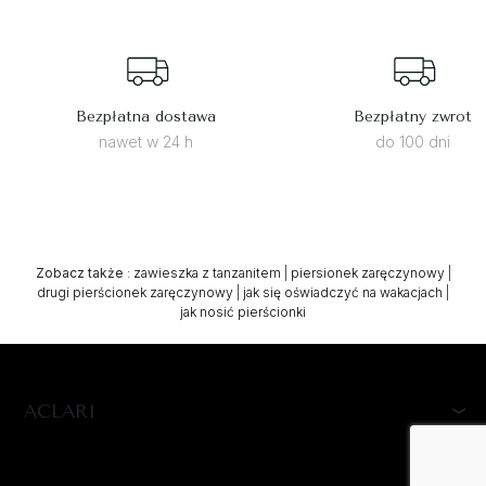
Bezpłatna dostawa
Bezpłatny zwrot
nawet w 24 h
do 100 dni
Zobacz także
:
zawieszka z tanzanitem
|
piersionek zaręczynowy
|
drugi pierścionek zaręczynowy
|
jak się oświadczyć na wakacjach
|
jak nosić pierścionki
ACLARI