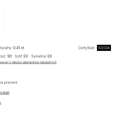
turalny:
0.41 ct
Certyfikat :
IGI/GIA
ość:
SI1
Szlif:
EX
Symetria:
EX
ięcej o jakości diamentów naturalnych
na prezent
rodukt
n