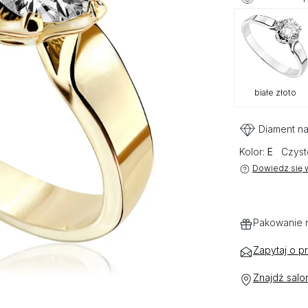
białe złoto
Diament na
Kolor:
E
Czyst
Dowiedz się w
Pakowanie 
Zapytaj o p
Znajdź salo