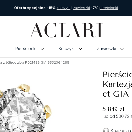
Oferta specjalna -15%
kolczyki
i
zawieszki
-7%
pierścionki
Pierścionki
Kolczyki
Zawieszki
zja z żółtego złota P0214ZB GIA 6532364295
Pierści
Kartezj
ct GIA
5 849 zł
lub od 500.72 
Kruszec i 