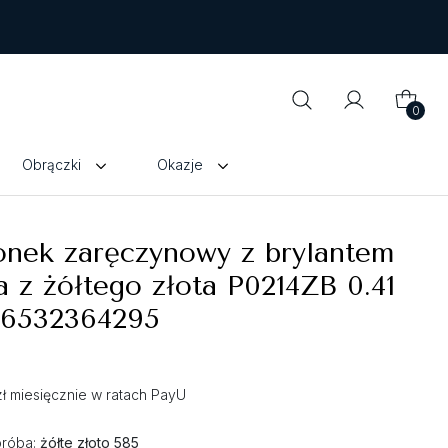
0
Obrączki
Okazje
onek zaręczynowy z brylantem
a z żółtego złota P0214ZB 0.41
 6532364295
zł miesięcznie w ratach PayU
próba:
żółte złoto 585