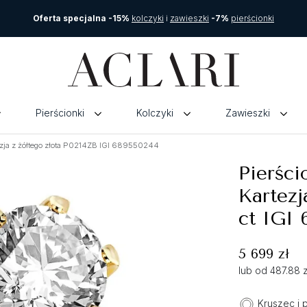
Oferta specjalna -15%
kolczyki
i
zawieszki
-7%
pierścionki
Pierścionki
Kolczyki
Zawieszki
zja z żółtego złota P0214ZB IGI 689550244
Pierśc
Kartezj
ct IGI
5 699 zł
lub od 487.88 
Kruszec i 