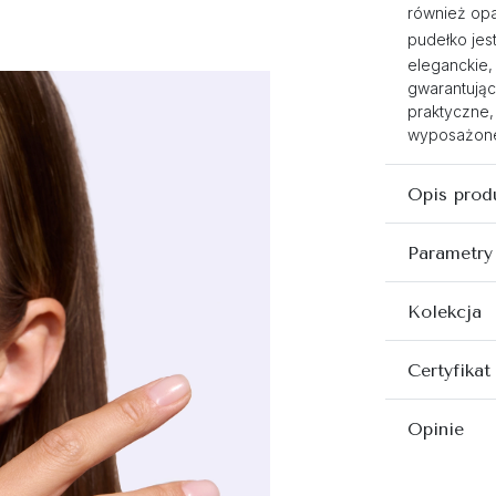
również opa
pudełko jest
eleganckie,
gwarantując
praktyczne,
wyposażone 
Opis prod
Parametry
Kolekcja
Certyfikat
Opinie