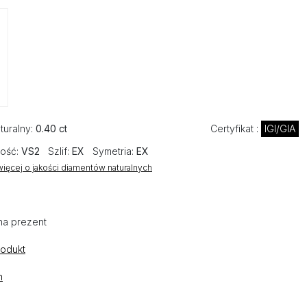
turalny:
0.40 ct
Certyfikat :
IGI/GIA
ość:
VS2
Szlif:
EX
Symetria:
EX
ięcej o jakości diamentów naturalnych
na prezent
rodukt
n