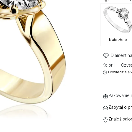
białe złoto
Diament na
Kolor:
H
Czyst
Dowiedz się w
Pakowanie 
Zapytaj o p
Znajdź salo