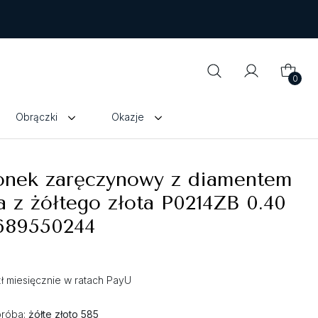
0
Obrączki
Okazje
ionek zaręczynowy z diamentem
a z żółtego złota P0214ZB 0.40
 689550244
zł miesięcznie w ratach PayU
próba:
żółte złoto 585