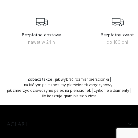
Bezpłatna dostawa
Bezpłatny zwrot
nawet w 24 h
do 100 dni
Zobacz także
:
jak wybrać rozmiar pierścionka
|
na którym palcu nosimy pierścionek zaręczynowy
|
jak zmierzyc dziewczynie palec na pierścionek
|
cyrkonie a diamenty
|
ile kosztuje gram białego złota
ACLARI