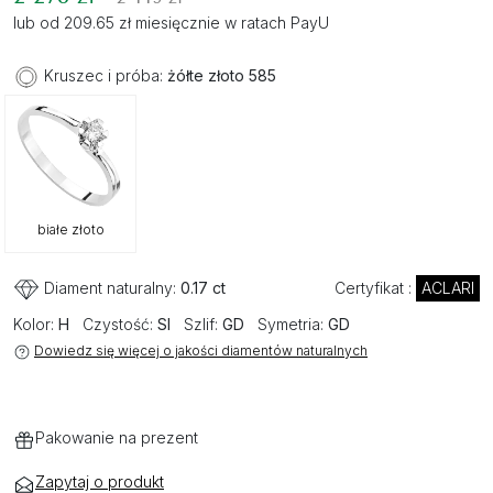
lub od 209.65 zł miesięcznie w ratach PayU
Kruszec i próba:
żółte złoto 585
białe złoto
Diament naturalny:
0.17 ct
Certyfikat :
ACLARI
Kolor:
H
Czystość:
SI
Szlif:
GD
Symetria:
GD
Dowiedz się więcej o jakości diamentów naturalnych
Pakowanie na prezent
Zapytaj o produkt