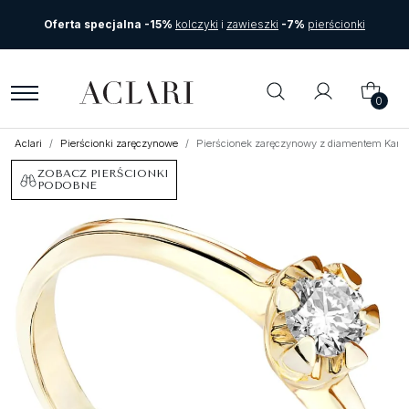
Oferta specjalna -15%
kolczyki
i
zawieszki
-7%
pierścionki
0
Aclari
Pierścionki zaręczynowe
Pierścionek zaręczynowy z diamentem Kartez
ZOBACZ PIERŚCIONKI
PODOBNE