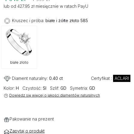
lub od 427.95 zł miesięcznie w ratach PayU
Kruszec i próba:
białe i żółte złoto 585
białe złoto
Diament naturalny:
0.40 ct
Certyfikat :
ACLARI
Kolor:
H
Czystość:
SI
Szlif:
GD
Symetria:
GD
Dowiedz się więcej o jakości diamentów naturalnych
Pakowanie na prezent
Zapytaj o produkt