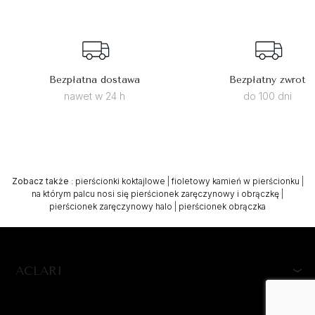
Bezpłatna dostawa
Bezpłatny zwrot
nawet w 24 h
do 100 dni
Zobacz także
:
pierścionki koktajlowe
|
fioletowy kamień w pierścionku
|
na którym palcu nosi się pierścionek zaręczynowy i obrączkę
|
pierścionek zaręczynowy halo
|
pierścionek obrączka
ACLARI