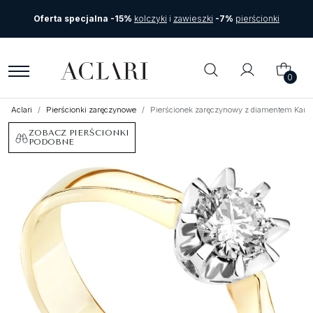
Oferta specjalna -15%
kolczyki
i
zawieszki
-7%
pierścionki
0
Aclari
Pierścionki zaręczynowe
Pierścionek zaręczynowy z diamentem Kartezj
ZOBACZ PIERŚCIONKI
PODOBNE