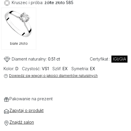
Kruszec i próba:
żółte złoto 585
białe złoto
Diament naturalny:
0.51 ct
Certyfikat :
IGI/GIA
Kolor:
D
Czystość:
VS1
Szlif:
EX
Symetria:
EX
Dowiedz się więcej o jakości diamentów naturalnych
Pakowanie na prezent
Zapytaj o produkt
Znajdź salon