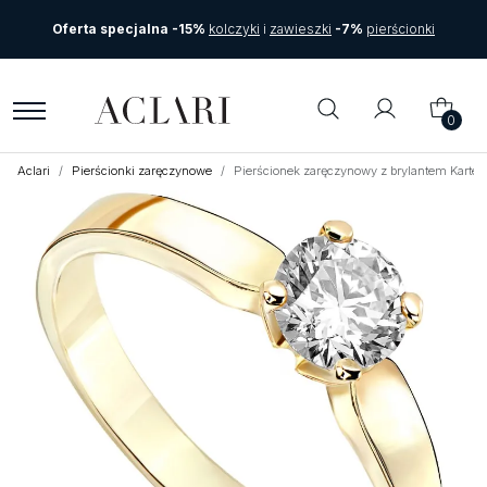
Oferta specjalna -15%
kolczyki
i
zawieszki
-7%
pierścionki
0
Aclari
Pierścionki zaręczynowe
Pierścionek zaręczynowy z brylantem Karte