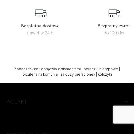
Bezpłatna dostawa
Bezpłatny zwrot
nawet w 24 h
do 100 dni
Zobacz także
:
obrączka z diamentami
|
obrączki nietypowe
|
biżuteria na komunię
|
za duży pierścionek
|
kolczyki
ACLARI