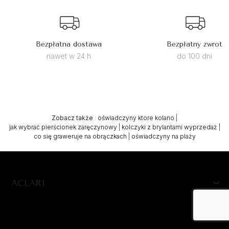
Bezpłatna dostawa
Bezpłatny zwrot
nawet w 24 h
do 100 dni
Zobacz także
:
oświadczyny ktore kolano
|
jak wybrać pierścionek zaręczynowy
|
kolczyki z brylantami wyprzedaż
|
co się graweruje na obrączkach
|
oświadczyny na plaży
ACLARI