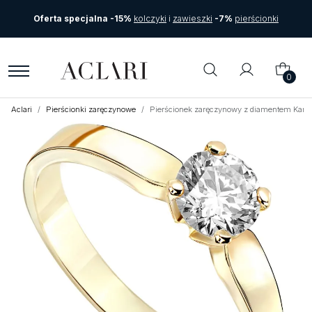
Oferta specjalna -15%
kolczyki
i
zawieszki
-7%
pierścionki
0
Aclari
Pierścionki zaręczynowe
Pierścionek zaręczynowy z diamentem Kart