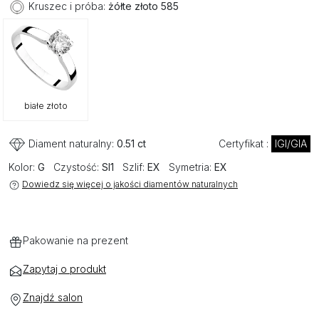
Kruszec i próba:
żółte złoto 585
białe złoto
Diament naturalny:
0.51 ct
Certyfikat :
IGI/GIA
Kolor:
G
Czystość:
SI1
Szlif:
EX
Symetria:
EX
Dowiedz się więcej o jakości diamentów naturalnych
Pakowanie na prezent
Zapytaj o produkt
Znajdź salon