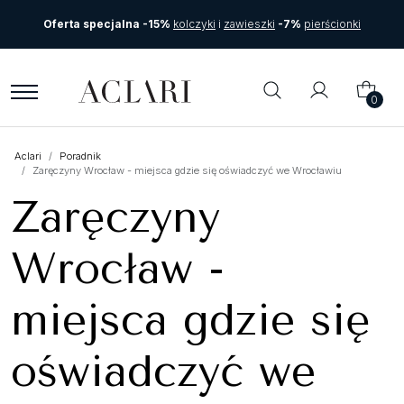
Oferta specjalna -15%
kolczyki
i
zawieszki
-7%
pierścionki
0
Aclari
Poradnik
Zaręczyny Wrocław - miejsca gdzie się oświadczyć we Wrocławiu
Zaręczyny
Wrocław -
miejsca gdzie się
oświadczyć we