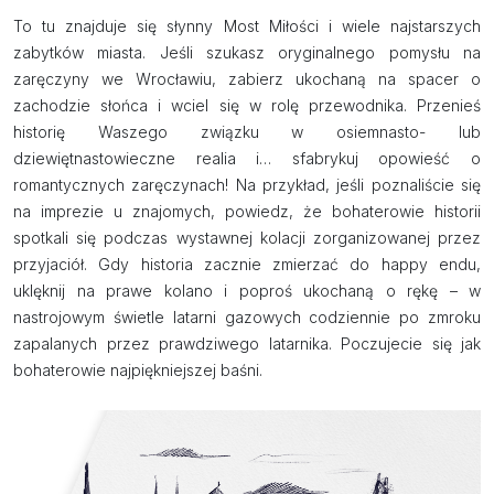
To tu znajduje się słynny Most Miłości i wiele najstarszych
zabytków miasta. Jeśli szukasz oryginalnego pomysłu na
zaręczyny we Wrocławiu, zabierz ukochaną na spacer o
zachodzie słońca i wciel się w rolę przewodnika. Przenieś
historię Waszego związku w osiemnasto- lub
dziewiętnastowieczne realia i… sfabrykuj opowieść o
romantycznych zaręczynach! Na przykład, jeśli poznaliście się
na imprezie u znajomych, powiedz, że bohaterowie historii
spotkali się podczas wystawnej kolacji zorganizowanej przez
przyjaciół. Gdy historia zacznie zmierzać do happy endu,
uklęknij na prawe kolano i poproś ukochaną o rękę – w
nastrojowym świetle latarni gazowych codziennie po zmroku
zapalanych przez prawdziwego latarnika. Poczujecie się jak
bohaterowie najpiękniejszej baśni.