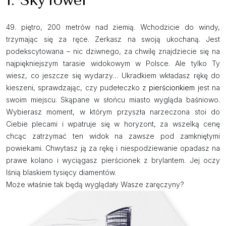
1. SkyTower
49. piętro, 200 metrów nad ziemią. Wchodzicie do windy,
trzymając się za ręce. Zerkasz na swoją ukochaną. Jest
podekscytowana – nic dziwnego, za chwilę znajdziecie się na
najpiękniejszym tarasie widokowym w Polsce. Ale tylko Ty
wiesz, co jeszcze się wydarzy… Ukradkiem wkładasz rękę do
kieszeni, sprawdzając, czy pudełeczko z
pierścionkiem
jest na
swoim miejscu. Skąpane w słońcu miasto wygląda baśniowo.
Wybierasz moment, w którym przyszła narzeczona stoi do
Ciebie plecami i wpatruje się w horyzont, za wszelką cenę
chcąc zatrzymać ten widok na zawsze pod zamkniętymi
powiekami. Chwytasz ją za rękę i niespodziewanie opadasz na
prawe kolano i wyciągasz pierścionek z brylantem. Jej oczy
lśnią blaskiem tysięcy diamentów.
Może właśnie tak będą wyglądały Wasze zaręczyny?