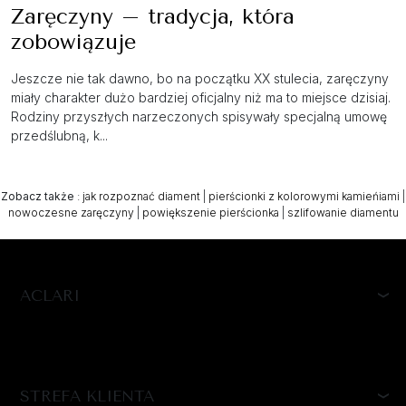
Zaręczyny – tradycja, która
zobowiązuje
Jeszcze nie tak dawno, bo na początku XX stulecia, zaręczyny
miały charakter dużo bardziej oficjalny niż ma to miejsce dzisiaj.
Rodziny przyszłych narzeczonych spisywały specjalną umowę
przedślubną, k...
Zobacz także
:
jak rozpoznać diament
|
pierścionki z kolorowymi kamieńiami
|
nowoczesne zaręczyny
|
powiększenie pierścionka
|
szlifowanie diamentu
ACLARI
STREFA KLIENTA