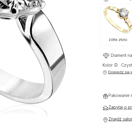
żółte złoto
Diament na
Kolor:
D
Czyst
Dowiedz się w
Pakowanie 
Zapytaj o p
Znajdź salo