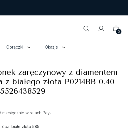
0
Obrączki
Okazje
ionek zaręczynowy z diamentem
a z białego złota P0214BB 0.40
 5526438529
zł miesięcznie w ratach PayU
próba:
białe złoto 585