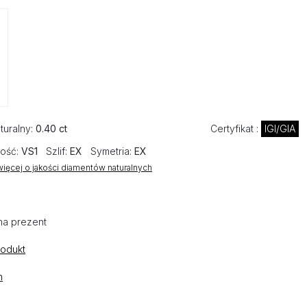
turalny:
0.40 ct
Certyfikat :
IGI/GIA
ość:
VS1
Szlif:
EX
Symetria:
EX
ięcej o jakości diamentów naturalnych
na prezent
rodukt
n