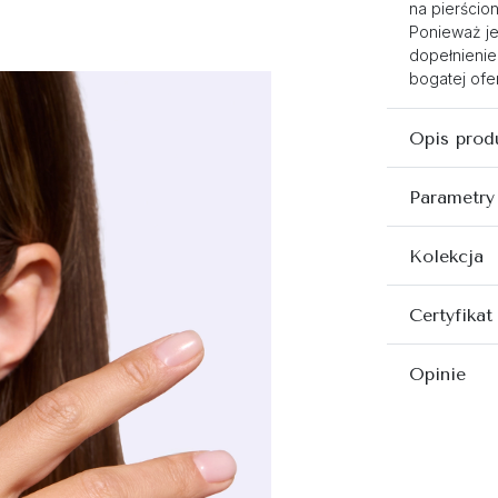
na pierścio
Ponieważ je
dopełnienie
bogatej ofer
Opis prod
Parametry
Kolekcja
Certyfikat
Opinie