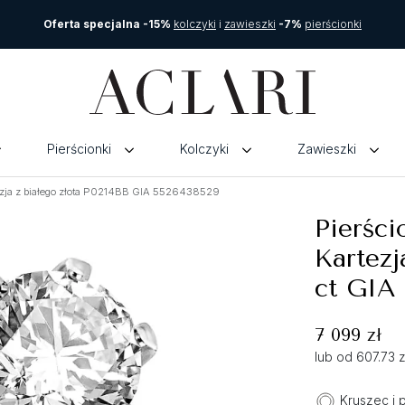
Oferta specjalna -15%
kolczyki
i
zawieszki
-7%
pierścionki
Pierścionki
Kolczyki
Zawieszki
ezja z białego złota P0214BB GIA 5526438529
Pierśc
Kartezj
ct GIA
7 099 zł
lub od 607.73 
Kruszec i 