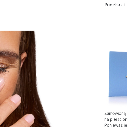
Pudełko i
Zamówioną 
na pierścio
Ponieważ je