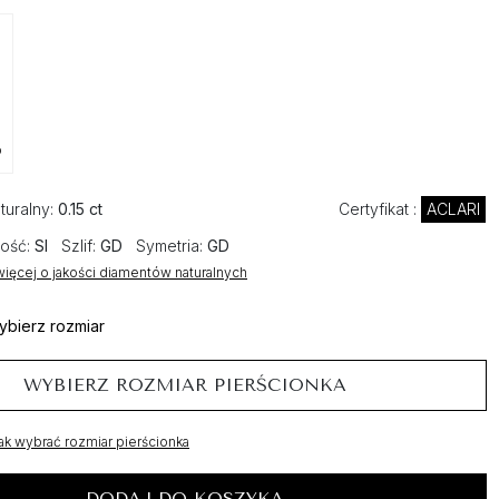
o
turalny:
0.15 ct
Certyfikat :
ACLARI
ość:
SI
Szlif:
GD
Symetria:
GD
ięcej o jakości diamentów naturalnych
ybierz rozmiar
WYBIERZ ROZMIAR PIERŚCIONKA
ak wybrać rozmiar pierścionka
DODAJ DO KOSZYKA