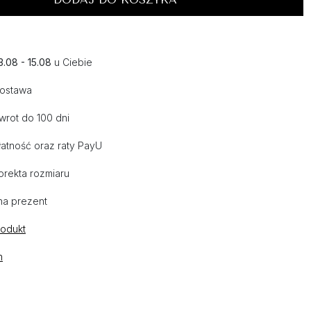
3.08 - 15.08
u Ciebie
dostawa
wrot do 100 dni
atność oraz raty PayU
orekta rozmiaru
na prezent
rodukt
n