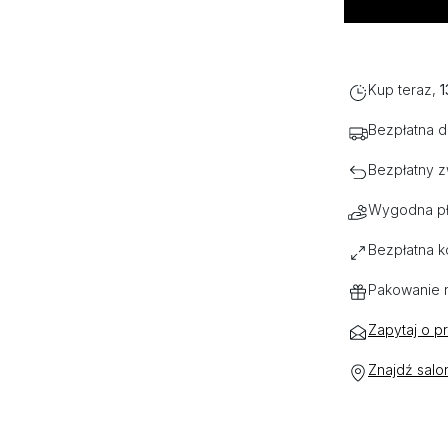
Kup teraz,
1
Bezpłatna 
Bezpłatny z
Wygodna pł
Bezpłatna k
Pakowanie 
Zapytaj o p
Znajdź salo