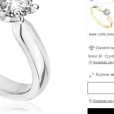
białe i żółte złot
Diament na
Kolor:
H
Czyst
Dowiedz się w
Rozmiar:
w
Dowiedz się j