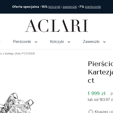
Oferta specjalna -15%
kolczyki
i
zawieszki
-7%
pierścionki
Pierścionki
Kolczyki
Zawieszki
ja z białego złota P0238BB
Pierści
Kartezj
ct
1 999 zł
2
lub od 183.97 
Kruszec i 