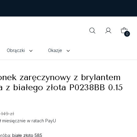
0
Obrączki
Okazje
onek zaręczynowy z brylantem
a z białego złota P0238BB 0.15
 149 zł
zł miesięcznie w ratach PayU
próba:
białe złoto 585