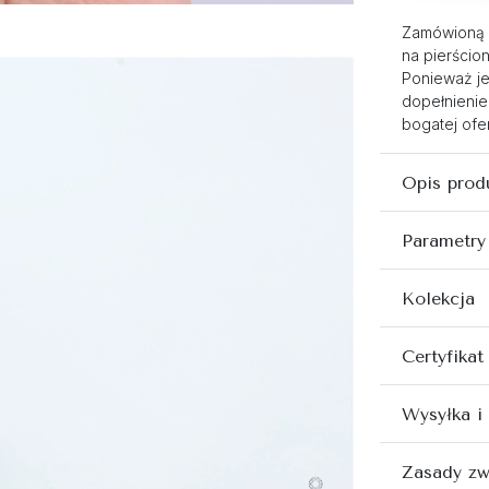
Zamówioną 
na pierścio
Ponieważ je
dopełnienie
bogatej ofer
Opis prod
Parametry
Kolekcja
Certyfikat
Wysyłka i
Zasady zw