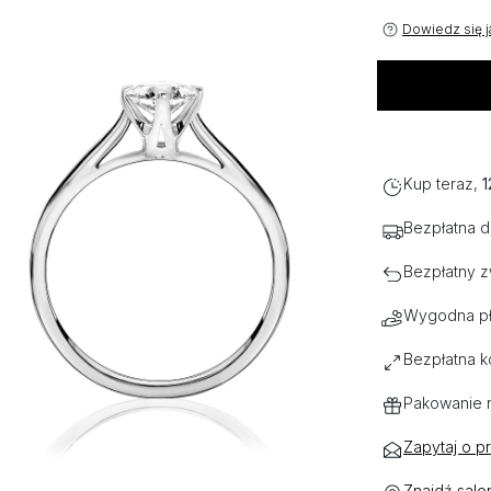
Dowiedz się j
Kup teraz,
1
Bezpłatna 
Bezpłatny z
Wygodna pł
Bezpłatna k
Pakowanie 
Zapytaj o p
Znajdź salo