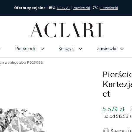
Oferta specjalna -15%
kolczyki
i
zawieszki
-7%
pierścionki
Pierścionki
Kolczyki
Zawieszki
zja z białego złota P0250BB
Pierśc
Kartezj
ct
5 579 zł
lub od 513.56 
Kruszec i 