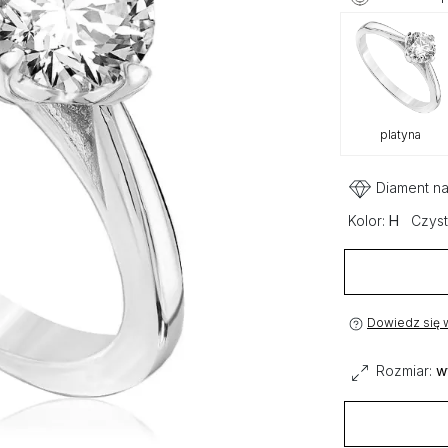
platyna
Diament na
Kolor:
H
Czyst
Dowiedz się w
Rozmiar:
w