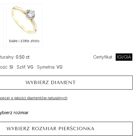
białe i żółte złoto
turalny:
0.50 ct
Certyfikat :
IGI/GIA
ość:
SI
Szlif:
VG
Symetria:
VG
WYBIERZ DIAMENT
ięcej o jakości diamentów naturalnych
ybierz rozmiar
WYBIERZ ROZMIAR PIERŚCIONKA