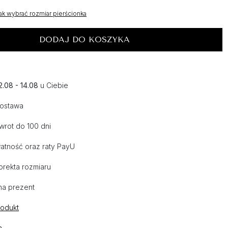
ak wybrać rozmiar pierścionka
DODAJ DO KOSZYKA
2.08 - 14.08
u Ciebie
dostawa
wrot do 100 dni
atność oraz raty PayU
orekta rozmiaru
na prezent
rodukt
n