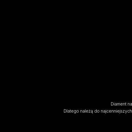
Diament nat
Dlatego należą do najcenniejszyc