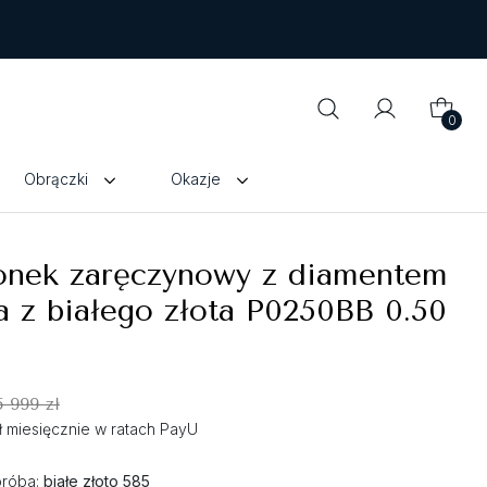
0
Obrączki
Okazje
ionek zaręczynowy z diamentem
a z białego złota P0250BB 0.50
5 999 zł
zł miesięcznie w ratach PayU
próba:
białe złoto 585