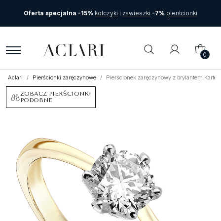
Oferta specjalna -15%
kolczyki
i
zawieszki
-7%
pierścionki
0
Aclari
Pierścionki zaręczynowe
Pierścionek zaręczynowy z brylantem Kartezj
ZOBACZ PIERŚCIONKI
PODOBNE