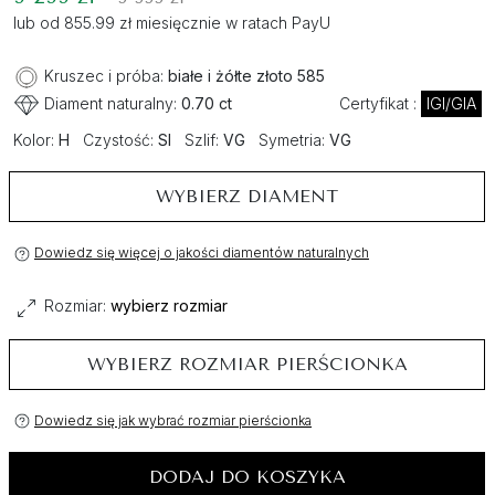
lub od 855.99 zł miesięcznie w ratach PayU
Kruszec i próba:
białe i żółte złoto 585
Diament naturalny:
0.70 ct
Certyfikat :
IGI/GIA
Kolor:
H
Czystość:
SI
Szlif:
VG
Symetria:
VG
WYBIERZ DIAMENT
Dowiedz się więcej o jakości diamentów naturalnych
Rozmiar:
wybierz rozmiar
WYBIERZ ROZMIAR PIERŚCIONKA
Dowiedz się jak wybrać rozmiar pierścionka
DODAJ DO KOSZYKA