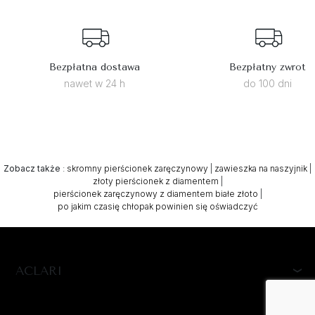
Bezpłatna dostawa
Bezpłatny zwrot
nawet w 24 h
do 100 dni
Zobacz także
:
skromny pierścionek zaręczynowy
|
zawieszka na naszyjnik
|
złoty pierścionek z diamentem
|
pierścionek zaręczynowy z diamentem białe złoto
|
po jakim czasię chłopak powinien się oświadczyć
ACLARI