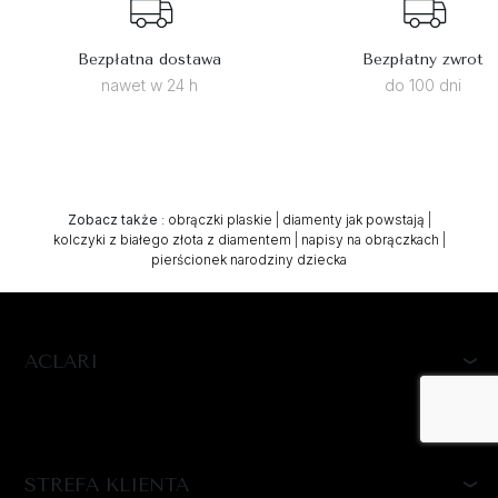
Bezpłatna dostawa
Bezpłatny zwrot
nawet w 24 h
do 100 dni
Zobacz także
:
obrączki plaskie
|
diamenty jak powstają
|
kolczyki z białego złota z diamentem
|
napisy na obrączkach
|
pierścionek narodziny dziecka
ACLARI
STREFA KLIENTA