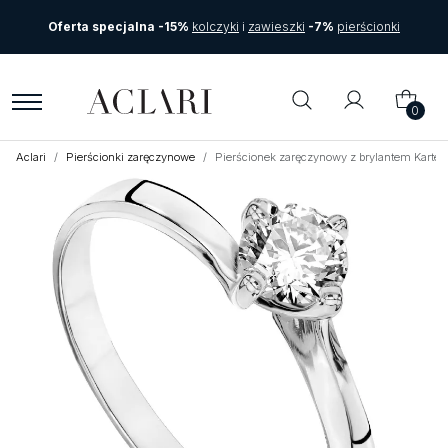
Oferta specjalna -15%
kolczyki
i
zawieszki
-7%
pierścionki
0
Aclari
Pierścionki zaręczynowe
Pierścionek zaręczynowy z brylantem Karte