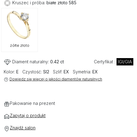
Kruszec i próba:
białe złoto 585
żółte złoto
Diament naturalny:
0.42 ct
Certyfikat :
IGI/GIA
Kolor:
E
Czystość:
SI2
Szlif:
EX
Symetria:
EX
Dowiedz się więcej o jakości diamentów naturalnych
Pakowanie na prezent
Zapytaj o produkt
Znajdź salon