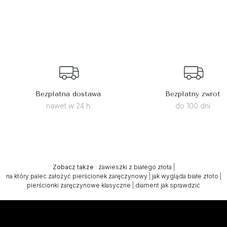
Bezpłatna dostawa
Bezpłatny zwrot
nawet w 24 h
do 100 dni
Zobacz także
:
zawieszki z białego złota
|
na który palec założyć pierścionek zaręczynowy
|
jak wygląda białe złoto
|
pierścionki zaręczynowe klasyczne
|
diament jak sprawdzić