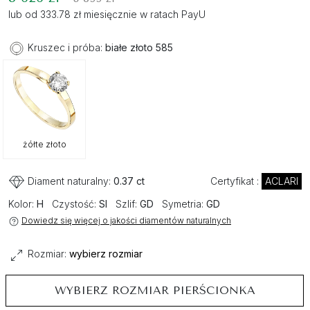
lub od 333.78 zł miesięcznie w ratach PayU
Kruszec i próba:
białe złoto 585
żółte złoto
Diament naturalny:
0.37 ct
Certyfikat :
ACLARI
Kolor:
H
Czystość:
SI
Szlif:
GD
Symetria:
GD
Dowiedz się więcej o jakości diamentów naturalnych
Rozmiar:
wybierz rozmiar
WYBIERZ ROZMIAR PIERŚCIONKA