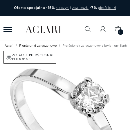
Oferta specjalna -15%
kolczyki
i
zawieszki
-7%
pierścionki
0
Aclari
Pierścionki zaręczynowe
Pierścionek zaręczynowy z brylantem Kartez
ZOBACZ PIERŚCIONKI
PODOBNE