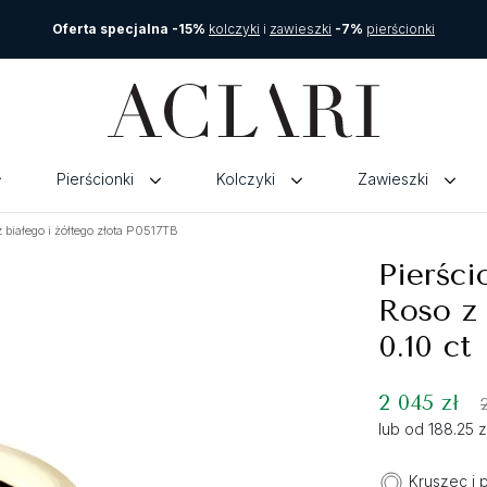
Oferta specjalna -15%
kolczyki
i
zawieszki
-7%
pierścionki
Pierścionki
Kolczyki
Zawieszki
białego i żółtego złota P0517TB
Pierści
Roso z 
0.10 ct
2 045 zł
lub od 188.25 
Kruszec i 