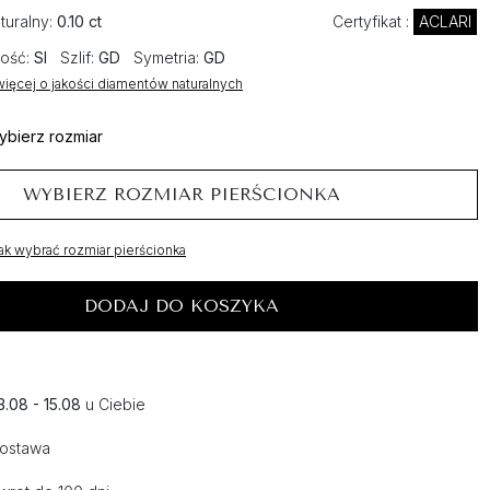
turalny:
0.10 ct
Certyfikat :
ACLARI
ość:
SI
Szlif:
GD
Symetria:
GD
ięcej o jakości diamentów naturalnych
ybierz rozmiar
WYBIERZ ROZMIAR PIERŚCIONKA
ak wybrać rozmiar pierścionka
DODAJ DO KOSZYKA
3.08 - 15.08
u Ciebie
dostawa