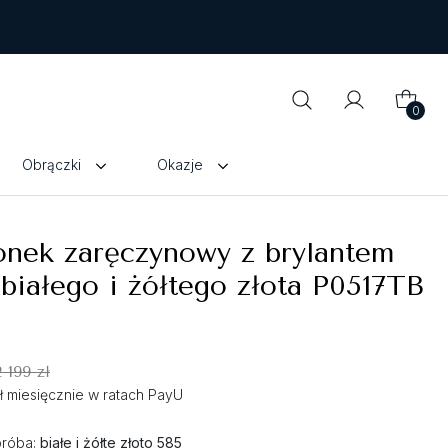
0
Obrączki
Okazje
onek zaręczynowy z brylantem
białego i żółtego złota P0517TB
2 199 zł
zł miesięcznie w ratach PayU
próba:
białe i żółte złoto 585