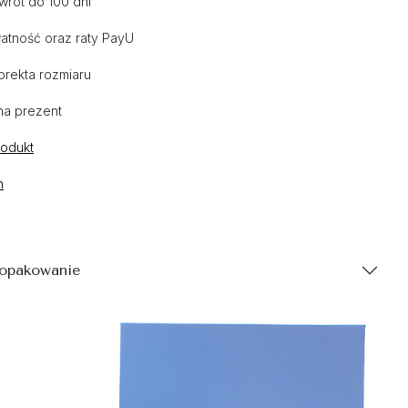
wrot do 100 dni
atność oraz raty PayU
orekta rozmiaru
na prezent
rodukt
n
 opakowanie