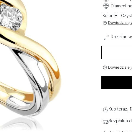
Diament na
Kolor:
H
Czyst
Dowiedz się w
Rozmiar:
w
Dowiedz się j
Kup teraz,
1
Bezpłatna 