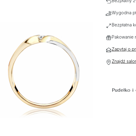
Bezpłatny z
Wygodna pł
Bezpłatna k
Pakowanie 
Zapytaj o p
Znajdź salo
Pudełko i