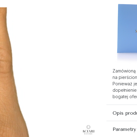
Zamówioną 
na pierścio
Ponieważ je
dopełnienie
bogatej ofer
Opis prod
Parametry