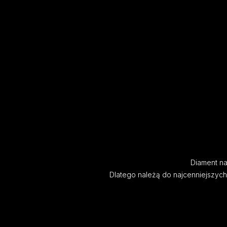
Diament nat
Dlatego należą do najcenniejszyc