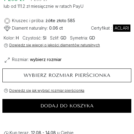
lub od 111.2 zł miesięcznie w ratach PayU
Kruszec i próba:
żółte złoto 585
Diament naturalny:
0.06 ct
Certyfikat :
ACLARI
Kolor:
H
Czystość:
SI
Szlif:
GD
Symetria:
GD
Dowiedz się więcej o jakości diamentów naturalnych
Rozmiar:
wybierz rozmiar
WYBIERZ ROZMIAR PIERŚCIONKA
Dowiedz się jak wybrać rozmiar pierścionka
DODAJ DO KOSZYKA
Kup teraz,
12.08 - 14.08
u Ciebie