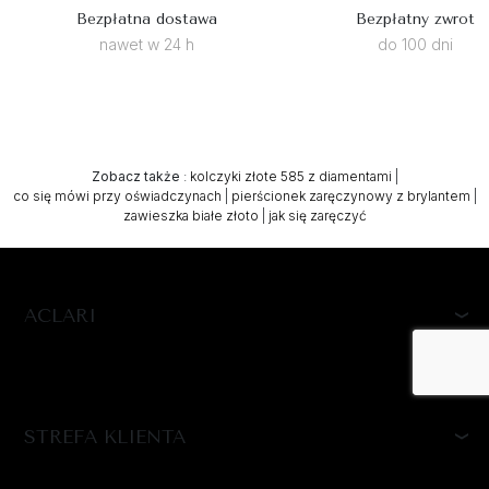
Bezpłatna dostawa
Bezpłatny zwrot
nawet w 24 h
do 100 dni
Zobacz także
:
kolczyki złote 585 z diamentami
|
co się mówi przy oświadczynach
|
pierścionek zaręczynowy z brylantem
|
zawieszka białe złoto
|
jak się zaręczyć
ACLARI
STREFA KLIENTA