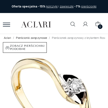
Oferta specjalna -15%
kolczyki
i
zawieszki
-7%
pierścionki
0
Aclari
Pierścionki zaręczynowe
Pierścionek zaręczynowy z brylantem Roso 
ZOBACZ PIERŚCIONKI
PODOBNE