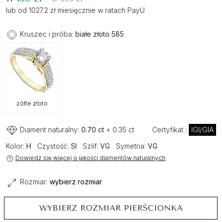
lub od 1027.2 zł miesięcznie w ratach PayU
Kruszec i próba:
białe złoto 585
żółte złoto
Diament naturalny:
0.70 ct
+ 0.35 ct
Certyfikat :
IGI/GIA
Kolor:
H
Czystość:
SI
Szlif:
VG
Symetria:
VG
Dowiedz się więcej o jakości diamentów naturalnych
Rozmiar:
wybierz rozmiar
WYBIERZ ROZMIAR PIERŚCIONKA