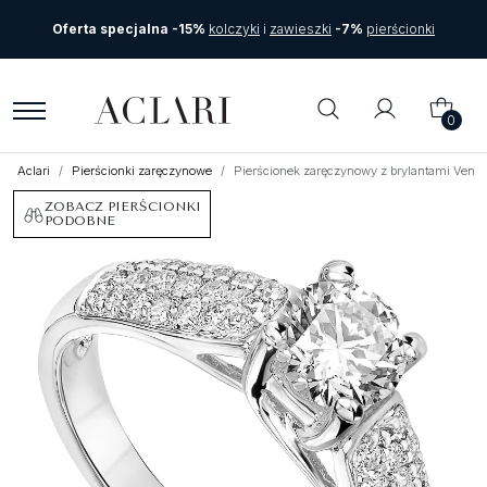
Oferta specjalna -15%
kolczyki
i
zawieszki
-7%
pierścionki
0
Aclari
Pierścionki zaręczynowe
Pierścionek zaręczynowy z brylantami Vente
ZOBACZ PIERŚCIONKI
PODOBNE