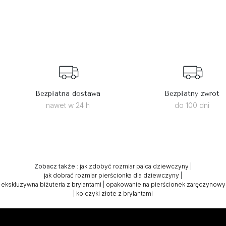
Bezpłatna dostawa
Bezpłatny zwrot
nawet w 24 h
do 100 dni
Zobacz także
:
jak zdobyć rozmiar palca dziewczyny
|
jak dobrać rozmiar pierścionka dla dziewczyny
|
ekskluzywna biżuteria z brylantami
|
opakowanie na pierścionek zaręczynowy
|
kolczyki złote z brylantami