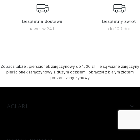
Bezpłatna dostawa
Bezpłatny zwrot
nawet w 24 h
do 100 dni
Zobacz także
:
pierścionek zaręczynowy do 1500 zl
|
ile są ważne zaręczyny
|
pierścionek zaręczynowy z dużym oczkiem
|
obrączki z bialym złotem
|
prezent zaręczynowy
ACLARI