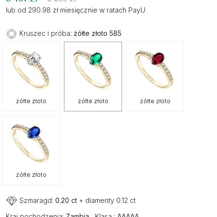
lub od 290.98 zł miesięcznie w ratach PayU
Kruszec i próba:
żółte złoto 585
żółte złoto
żółte złoto
żółte złoto
żółte złoto
Szmaragd:
0.20 ct
+ diamenty 0.12 ct
Kraj pochodzenia:
Zambia
Klasa :
AAAAA