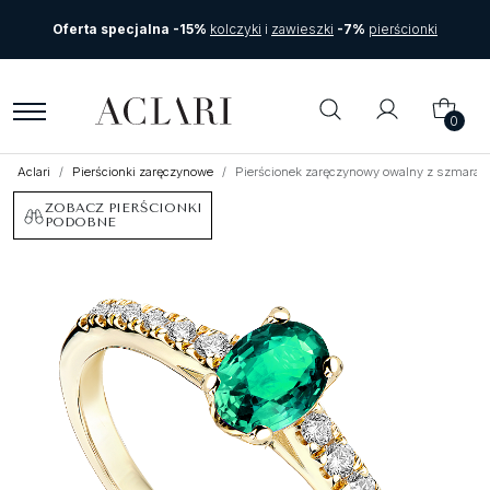
Oferta specjalna -15%
kolczyki
i
zawieszki
-7%
pierścionki
0
Aclari
Pierścionki zaręczynowe
Pierścionek zaręczynowy owalny z szmaragd
ZOBACZ PIERŚCIONKI
PODOBNE