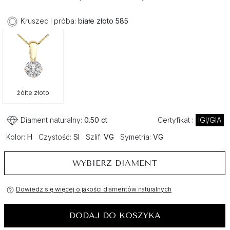
Kruszec i próba:
białe złoto 585
żółte złoto
Diament naturalny:
0.50 ct
Certyfikat :
IGI/GIA
Kolor:
H
Czystość:
SI
Szlif:
VG
Symetria:
VG
WYBIERZ DIAMENT
Dowiedz się więcej o jakości diamentów naturalnych
DODAJ DO KOSZYKA