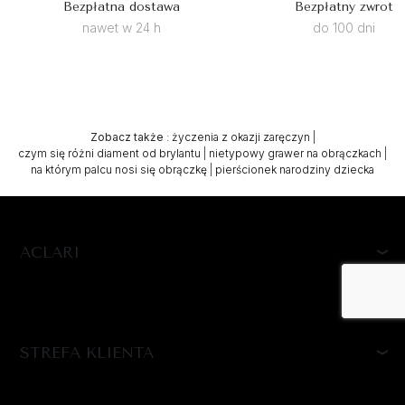
Bezpłatna dostawa
Bezpłatny zwrot
nawet w 24 h
do 100 dni
Zobacz także
:
życzenia z okazji zaręczyn
|
czym się różni diament od brylantu
|
nietypowy grawer na obrączkach
|
na którym palcu nosi się obrączkę
|
pierścionek narodziny dziecka
ACLARI
STREFA KLIENTA