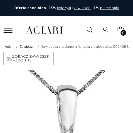
Oferta specjalna -15%
kolczyki
i
zawieszki
-7%
pierścionki
0
Aclari
Zawieszki
Zawieszka z brylantem Kartezja z białego złota Z0243BB
ZOBACZ ZAWIESZKI
PODOBNE