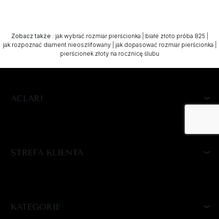
Zobacz także
:
jak wybrać rozmiar pierścionka
|
białe złoto próba 825
|
jak rozpoznać diament nieoszlifowany
|
jak dopasować rozmiar pierścionka
|
pierścionek złoty na rocznicę ślubu
ACLARI
STREFA KLIENTA
KATEGORIE