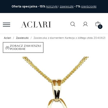
Oferta specjalna -15%
kolczyki
i
zawieszki
-7%
pierścionki
0
Aclari
Zawieszki
Zawieszka z diamentem Kartezja z żółtego złota Z0408ZB
ZOBACZ ZAWIESZKI
PODOBNE