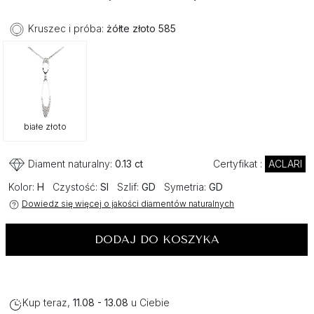
Kruszec i próba:
żółte złoto 585
białe złoto
Diament naturalny:
0.13 ct
Certyfikat :
ACLARI
Kolor:
H
Czystość:
SI
Szlif:
GD
Symetria:
GD
Dowiedz się więcej o jakości diamentów naturalnych
DODAJ DO KOSZYKA
Kup teraz,
11.08 - 13.08
u Ciebie