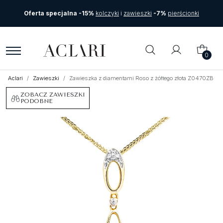
Oferta specjalna -15%
kolczyki
i
zawieszki
-7%
pierścionki
0
Aclari
Zawieszki
Zawieszka z diamentami Roso z żółtego złota Z0470ZB
ZOBACZ ZAWIESZKI
PODOBNE