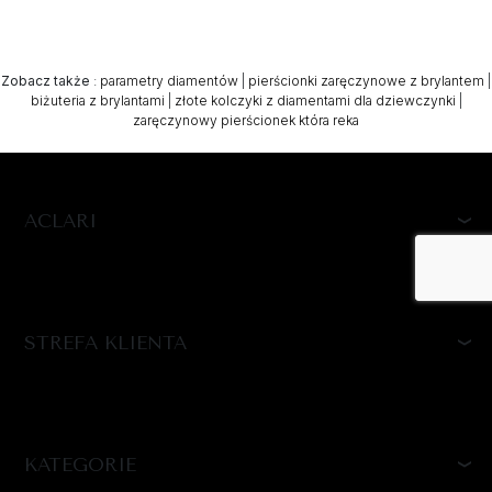
Zobacz także
:
parametry diamentów
|
pierścionki zaręczynowe z brylantem
|
biżuteria z brylantami
|
złote kolczyki z diamentami dla dziewczynki
|
zaręczynowy pierścionek która reka
ACLARI
STREFA KLIENTA
KATEGORIE