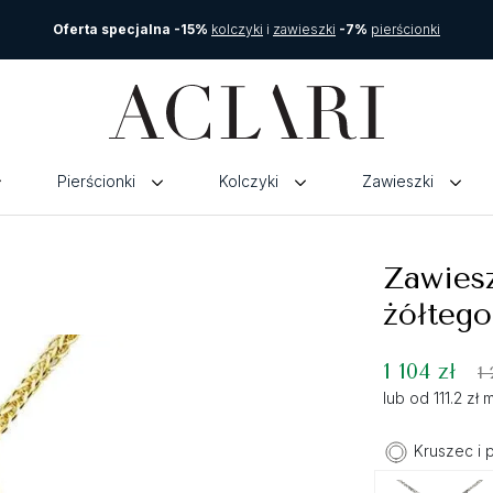
Oferta specjalna -15%
kolczyki
i
zawieszki
-7%
pierścionki
Pierścionki
Kolczyki
Zawieszki
Zawies
żółtego
1 104 zł
1 
lub od 111.2 zł
Kruszec i 