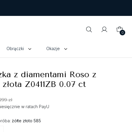
0
Obrączki
Okazje
zka z diamentami Roso z
 złota Z0411ZB 0.07 ct
299 zł
 miesięcznie w ratach PayU
próba:
żółte złoto 585