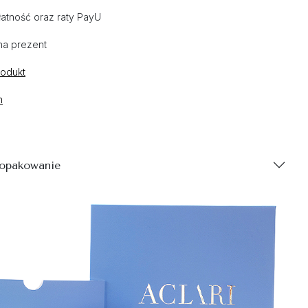
atność oraz raty PayU
na prezent
rodukt
n
 opakowanie