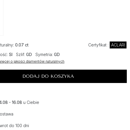
turalny:
0.07 ct
Certyfikat :
ACLARI
ość:
SI
Szlif:
GD
Symetria:
GD
ięcej o jakości diamentów naturalnych
DODAJ DO KOSZYKA
4.08 - 16.08
u Ciebie
dostawa
wrot do 100 dni