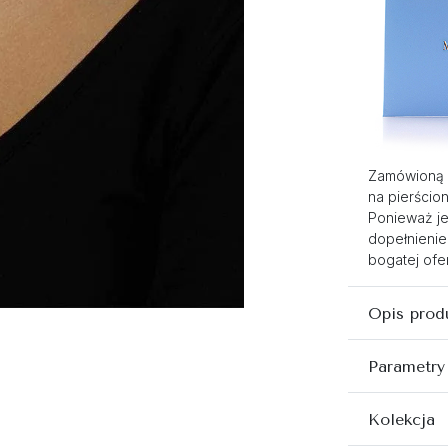
Zamówioną 
na pierścio
Ponieważ je
dopełnienie
bogatej ofer
Opis prod
Parametry
Kolekcja