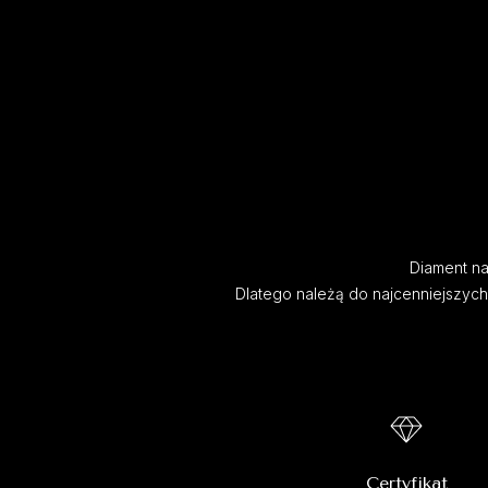
Diament nat
Dlatego należą do najcenniejszyc
Certyfikat