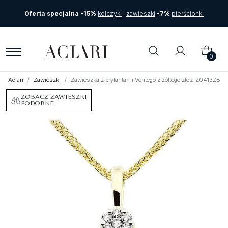
Oferta specjalna -15%
kolczyki
i
zawieszki
-7%
pierścionki
0
Aclari
Zawieszki
Zawieszka z brylantami Ventego z żółtego złota Z0413ZB
ZOBACZ ZAWIESZKI
PODOBNE