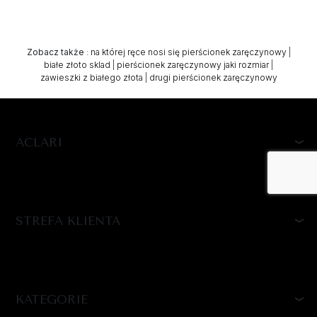
Zobacz także
:
na której ręce nosi się pierścionek zaręczynowy
|
białe złoto sklad
|
pierścionek zaręczynowy jaki rozmiar
|
zawieszki z białego złota
|
drugi pierścionek zaręczynowy
ACLARI
STREFA KLIENTA
KATEGORIE