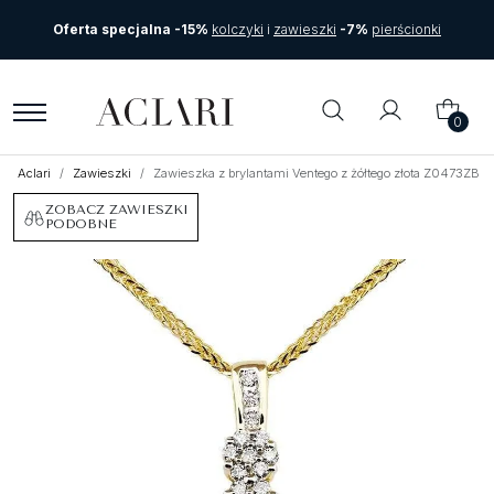
Oferta specjalna -15%
kolczyki
i
zawieszki
-7%
pierścionki
0
Aclari
Zawieszki
Zawieszka z brylantami Ventego z żółtego złota Z0473ZB
ZOBACZ ZAWIESZKI
PODOBNE