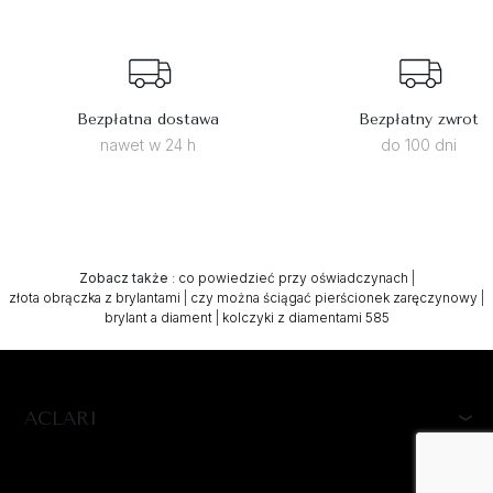
Bezpłatna dostawa
Bezpłatny zwrot
nawet w 24 h
do 100 dni
Zobacz także
:
co powiedzieć przy oświadczynach
|
złota obrączka z brylantami
|
czy można ściągać pierścionek zaręczynowy
|
brylant a diament
|
kolczyki z diamentami 585
ACLARI