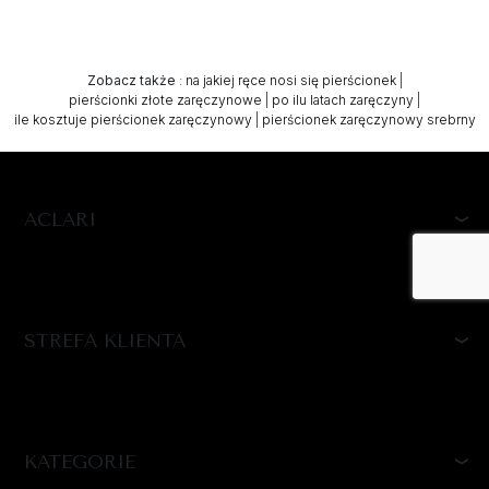
Zobacz także
:
na jakiej ręce nosi się pierścionek
|
pierścionki złote zaręczynowe
|
po ilu latach zaręczyny
|
ile kosztuje pierścionek zaręczynowy
|
pierścionek zaręczynowy srebrny
ACLARI
STREFA KLIENTA
KATEGORIE