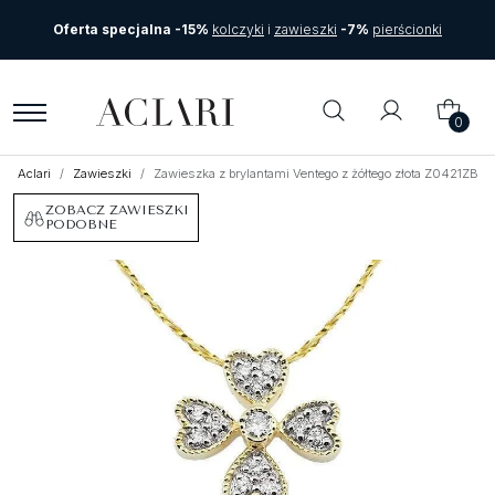
Oferta specjalna -15%
kolczyki
i
zawieszki
-7%
pierścionki
0
Aclari
Zawieszki
Zawieszka z brylantami Ventego z żółtego złota Z0421ZB
ZOBACZ ZAWIESZKI
PODOBNE