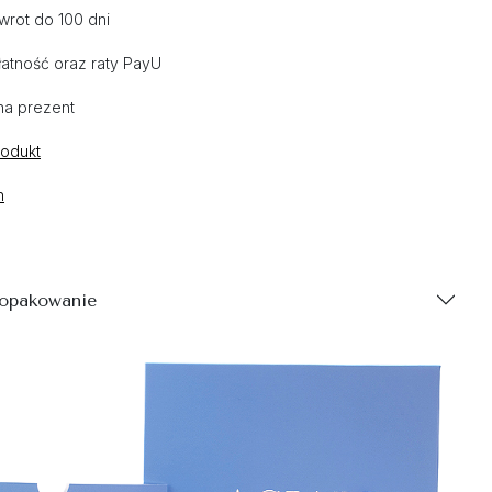
wrot do 100 dni
atność oraz raty PayU
na prezent
rodukt
n
 opakowanie