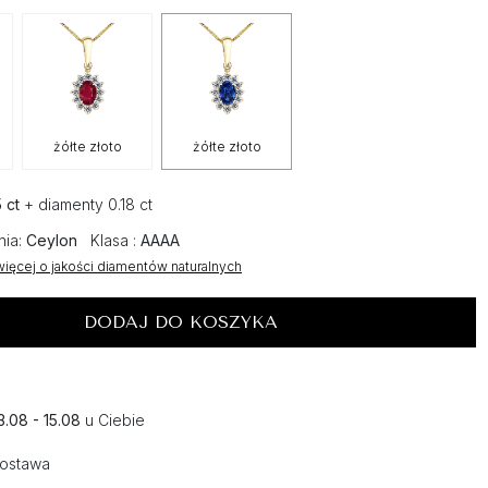
żółte złoto
żółte złoto
 ct
+ diamenty 0.18 ct
nia:
Ceylon
Klasa :
AAAA
ięcej o jakości diamentów naturalnych
DODAJ DO KOSZYKA
3.08 - 15.08
u Ciebie
dostawa