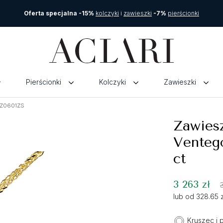
Oferta specjalna -15%
kolczyki
i
zawieszki
-7%
pierścionki
Pierścionki
Kolczyki
Zawieszki
a Z0601ZS
Zawiesz
Ventego
ct
3 263 zł
lub od 328.65 
Kruszec i 