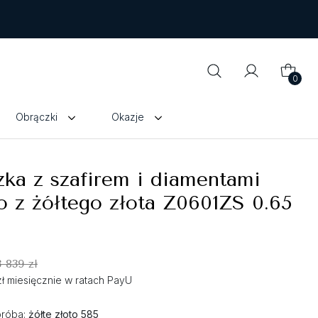
0
Obrączki
Okazje
ka z szafirem i diamentami
 z żółtego złota Z0601ZS 0.65
3 839 zł
zł miesięcznie w ratach PayU
próba:
żółte złoto 585