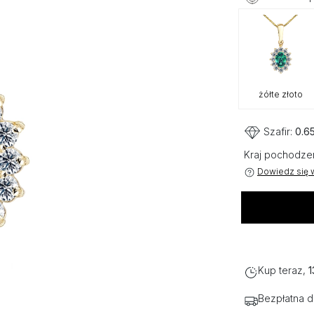
żółte złoto
Szafir:
0.65
Kraj pochodze
Dowiedz się w
Kup teraz,
1
Bezpłatna 