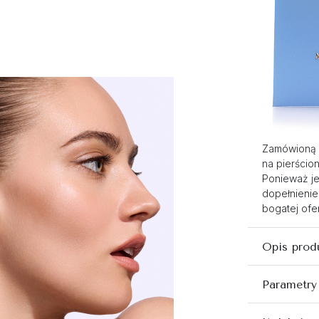
Zamówioną 
na pierścio
Ponieważ je
dopełnienie
bogatej ofer
Opis prod
Parametry