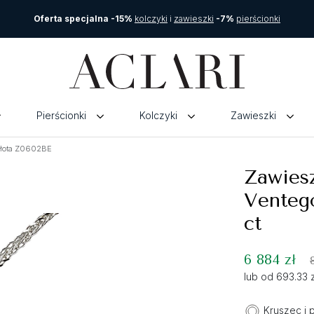
Oferta specjalna -15%
kolczyki
i
zawieszki
-7%
pierścionki
Pierścionki
Kolczyki
Zawieszki
złota Z0602BE
Zawies
Ventego
ct
6 884 zł
lub od 693.33 
Kruszec i 