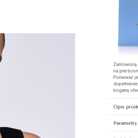
Zamówioną 
na pierścio
Ponieważ je
dopełnienie
bogatej ofer
Opis prod
Parametry