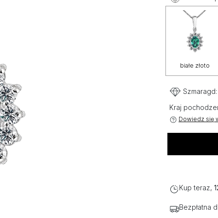
białe złoto
Szmaragd
Kraj pochodze
Dowiedz się w
Kup teraz,
1
Bezpłatna 