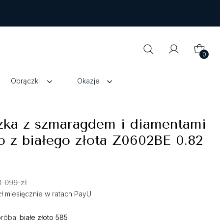
0
Obrączki
Okazje
zka z szmaragdem i diamentami
 z białego złota Z0602BE 0.82
8 099 zł
zł miesięcznie w ratach PayU
próba:
białe złoto 585