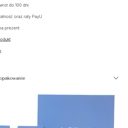
wrot do 100 dni
atność oraz raty PayU
na prezent
rodukt
n
 opakowanie