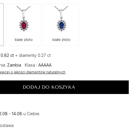
białe złoto
białe złoto
:
0.82 ct
+ diamenty 0.27 ct
nia:
Zambia
Klasa :
AAAAA
ięcej o jakości diamentów naturalnych
DODAJ DO KOSZYKA
2.08 - 14.08
u Ciebie
dostawa