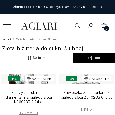
Oferta specjalna -15%
kolczyki
i
zawieszki
-7%
pierścionki
0
Aclari
Złota biżuteria do sukni ślubnej
Złota biżuteria do sukni ślubnej
Sortuj
Filtruj
-15%
NATURALNY
-15%
NATURALNY
Kolczyki z rubinami i
Zawieszka z diamentami z
diamentami z białego złota
białego złota Z0402BB 0.10 ct
K0602BR 2.24 ct
1199 zł
15799 zł