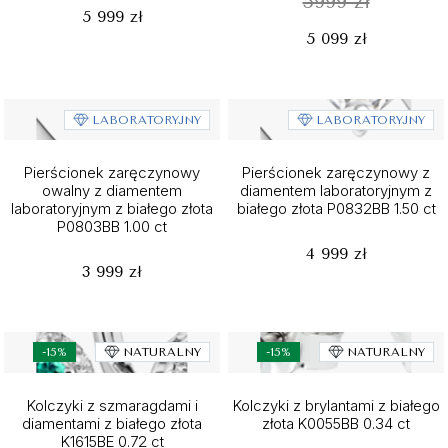
5999 zł
5 999 zł
5 099 zł
LABORATORYJNY
LABORATORYJNY
Pierścionek zaręczynowy
Pierścionek zaręczynowy z
owalny z diamentem
diamentem laboratoryjnym z
laboratoryjnym z białego złota
białego złota P0832BB 1.50 ct
P0803BB 1.00 ct
4 999 zł
3 999 zł
-15%
NATURALNY
-15%
NATURALNY
Kolczyki z szmaragdami i
Kolczyki z brylantami z białego
diamentami z białego złota
złota K0055BB 0.34 ct
K1615BE 0.72 ct