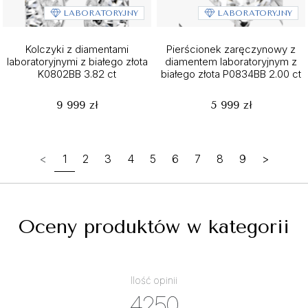
LABORATORYJNY
LABORATORYJNY
Kolczyki z diamentami
Pierścionek zaręczynowy z
laboratoryjnymi z białego złota
diamentem laboratoryjnym z
K0802BB 3.82 ct
białego złota P0834BB 2.00 ct
9 999 zł
5 999 zł
<
1
2
3
4
5
6
7
8
9
>
Oceny produktów w kategorii
Ilość opinii
4250