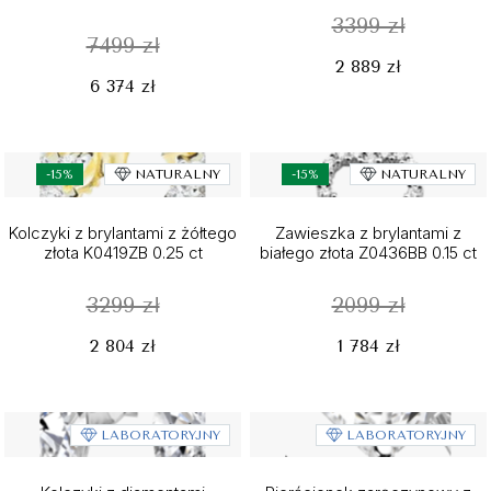
3399 zł
7499 zł
2 889 zł
6 374 zł
-15%
NATURALNY
-15%
NATURALNY
Kolczyki z brylantami z żółtego
Zawieszka z brylantami z
złota K0419ZB 0.25 ct
białego złota Z0436BB 0.15 ct
3299 zł
2099 zł
2 804 zł
1 784 zł
LABORATORYJNY
LABORATORYJNY