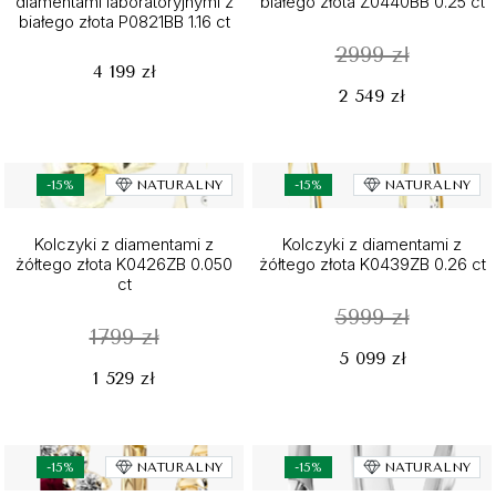
diamentami laboratoryjnymi z
białego złota Z0440BB 0.25 ct
białego złota P0821BB 1.16 ct
2999 zł
4 199 zł
2 549 zł
-15%
NATURALNY
-15%
NATURALNY
Kolczyki z diamentami z
Kolczyki z diamentami z
żółtego złota K0426ZB 0.050
żółtego złota K0439ZB 0.26 ct
ct
5999 zł
1799 zł
5 099 zł
1 529 zł
-15%
NATURALNY
-15%
NATURALNY