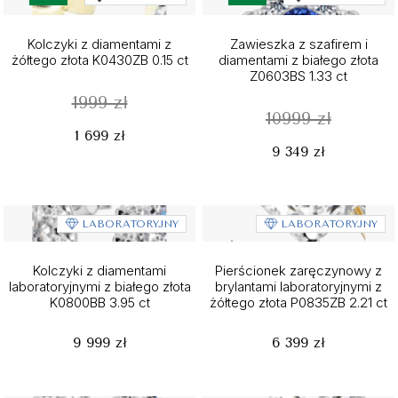
Kolczyki z diamentami z
Zawieszka z szafirem i
żółtego złota K0430ZB 0.15 ct
diamentami z białego złota
Z0603BS 1.33 ct
1999 zł
10999 zł
1 699 zł
9 349 zł
LABORATORYJNY
LABORATORYJNY
Kolczyki z diamentami
Pierścionek zaręczynowy z
laboratoryjnymi z białego złota
brylantami laboratoryjnymi z
K0800BB 3.95 ct
żółtego złota P0835ZB 2.21 ct
9 999 zł
6 399 zł