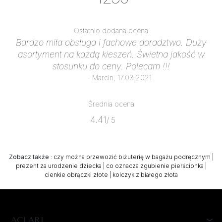
Ostatnio dodana ocena
Bardzo miła obsługa i fachowe doradztwo. Duży
asortyment na każdą kieszeń. Świetna jakość w
stosunku do ceny. Polecam !!!
- Marcin, 17.03.2021
Średnia ocena
4.41
/ 5
Zobacz także
:
czy można przewozić biżuterię w bagażu podręcznym
|
prezent za urodzenie dziecka
|
co oznacza zgubienie pierścionka
|
cienkie obrączki złote
|
kolczyk z białego złota
ACLARI