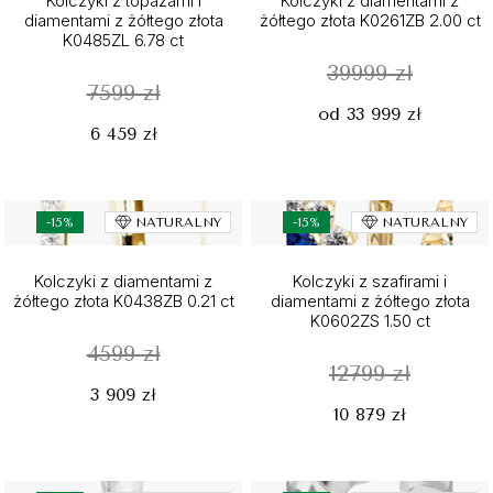
Kolczyki z topazami i
Kolczyki z diamentami z
diamentami z żółtego złota
żółtego złota K0261ZB 2.00 ct
K0485ZL 6.78 ct
39999 zł
7599 zł
od 33 999 zł
6 459 zł
-15%
NATURALNY
-15%
NATURALNY
Kolczyki z diamentami z
Kolczyki z szafirami i
żółtego złota K0438ZB 0.21 ct
diamentami z żółtego złota
K0602ZS 1.50 ct
4599 zł
12799 zł
3 909 zł
10 879 zł