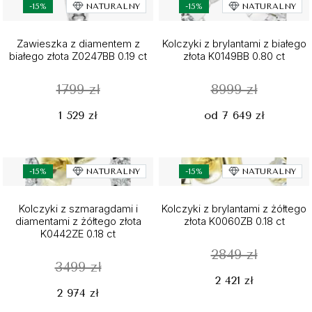
-15%
NATURALNY
-15%
NATURALNY
Zawieszka z diamentem z
Kolczyki z brylantami z białego
białego złota Z0247BB 0.19 ct
złota K0149BB 0.80 ct
1799 zł
8999 zł
1 529 zł
od 7 649 zł
-15%
NATURALNY
-15%
NATURALNY
Kolczyki z szmaragdami i
Kolczyki z brylantami z żółtego
diamentami z żółtego złota
złota K0060ZB 0.18 ct
K0442ZE 0.18 ct
2849 zł
3499 zł
2 421 zł
2 974 zł