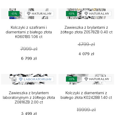
-15%
NATURALNY
-15%
NATURALNY
Kolczyki z szafirami i
Zawieszka z brylantami z
diamentami z białego złota
żółtego złota Z0578ZB 0.40 ct
K0601BS 1.06 ct
4799 zł
7999 zł
4 079 zł
6 799 zł
-15%
NATURALNY
LABORATORYJNY
Zawieszka z brylantem
Kolczyki z diamentami z
laboratoryjnym z żółtego złota
białego złota K0242BB 1.40 ct
Z0816ZB 2.00 ct
19999 zł
5 499 zł