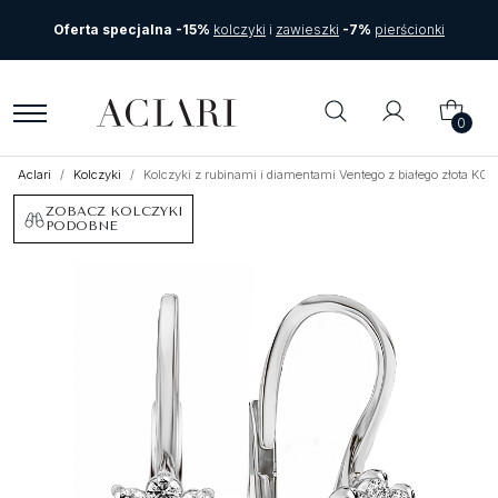
Oferta specjalna -15%
kolczyki
i
zawieszki
-7%
pierścionki
0
Aclari
Kolczyki
Kolczyki z rubinami i diamentami Ventego z białego złota K0
ZOBACZ KOLCZYKI
PODOBNE