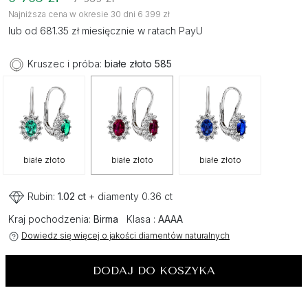
Najniższa cena w okresie 30 dni 6 399 zł
lub od 681.35 zł miesięcznie w ratach PayU
Kruszec i próba:
białe złoto 585
białe złoto
białe złoto
białe złoto
Rubin:
1.02 ct
+ diamenty 0.36 ct
Kraj pochodzenia:
Birma
Klasa :
AAAA
Dowiedz się więcej o jakości diamentów naturalnych
DODAJ DO KOSZYKA