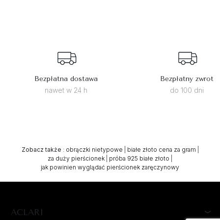
Bezpłatna dostawa
Bezpłatny zwrot
nawet w 24 h
do 100 dni
Zobacz także
:
obrączki nietypowe
|
białe złoto cena za gram
|
za duży pierścionek
|
próba 925 białe złoto
|
jak powinien wyglądać pierścionek zaręczynowy
ACLARI