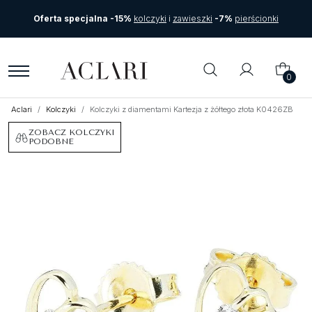
Oferta specjalna -15%
kolczyki
i
zawieszki
-7%
pierścionki
0
Aclari
Kolczyki
Kolczyki z diamentami Kartezja z żółtego złota K0426ZB
ZOBACZ KOLCZYKI
PODOBNE