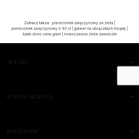
Zobacz także
:
pierścionek zaręczynowy ze złota
|
pierścionek zaręczynowy 0 40 ct
|
grawer na obrączkach inicjały
|
białe złoto cena gram
|
nowoczesne złote zawieszki
ACLARI
STREFA KLIENTA
KATEGORIE