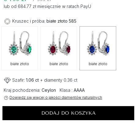
lub od 684.77 zł miesięcznie w ratach PayU
Kruszec i próba:
białe złoto 585
białe złoto
białe złoto
białe złoto
Szafir:
1.06 ct
+ diamenty 0.36 ct
Kraj pochodzenia:
Ceylon
Klasa :
AAAA
Dowiedz się więcej o jakości diamentów naturalnych
DODAJ DO KOSZYKA