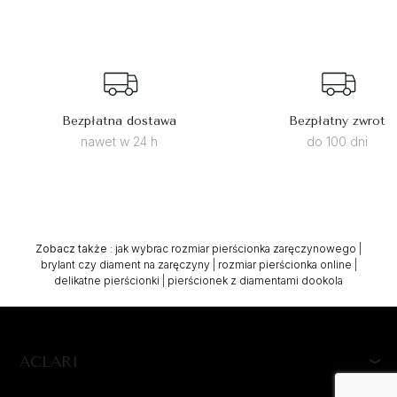
Bezpłatna dostawa
Bezpłatny zwrot
nawet w 24 h
do 100 dni
Zobacz także
:
jak wybrac rozmiar pierścionka zaręczynowego
|
brylant czy diament na zaręczyny
|
rozmiar pierścionka online
|
delikatne pierścionki
|
pierścionek z diamentami dookola
ACLARI