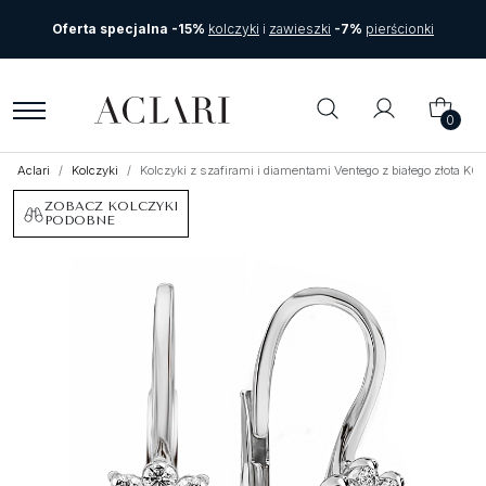
Oferta specjalna -15%
kolczyki
i
zawieszki
-7%
pierścionki
0
Aclari
Kolczyki
Kolczyki z szafirami i diamentami Ventego z białego złota K
ZOBACZ KOLCZYKI
PODOBNE