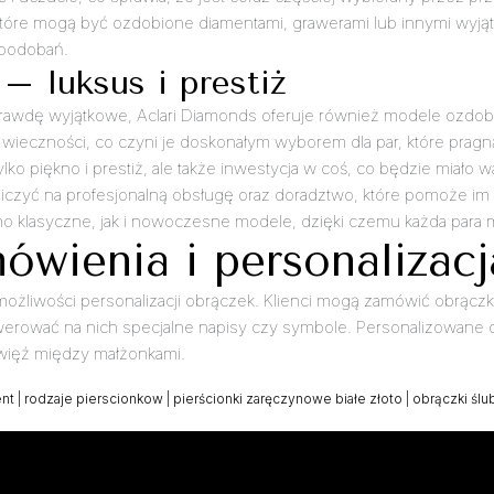
które mogą być ozdobione diamentami, grawerami lub innymi wyją
upodobań.
– luksus i prestiż
naprawdę wyjątkowe, Aclari Diamonds oferuje również modele ozdob
wieczności, co czyni je doskonałym wyborem dla par, które pragną
lko piękno i prestiż, ale także inwestycja w coś, co będzie miało w
 liczyć na profesjonalną obsługę oraz doradztwo, które pomoże i
wno klasyczne, jak i nowoczesne modele, dzięki czemu każda para 
ówienia i personalizacj
żliwości personalizacji obrączek. Klienci mogą zamówić obrączki
rawerować na nich specjalne napisy czy symbole. Personalizowane
ą więź między małżonkami.
ent
|
rodzaje pierscionkow
|
pierścionki zaręczynowe białe złoto
|
obrączki ślu