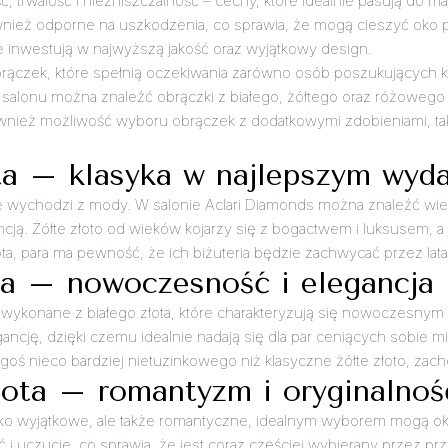
ść, trwałość i niezniszczalność – cechy, które idealnie pasują do
wnież odporne na uszkodzenia, co sprawia, że mogą cieszyć oko pr
że inwestują w najwyższą jakość oraz wyjątkowy design.
rączek, które spełnią oczekiwania zarówno osób poszukujących kla
salonu można znaleźć obrączki z białego, żółtego oraz różowego
 również możliwość wyboru obrączek z dodatkowymi zdobieniami, tak
ta – klasyka w najlepszym wyd
y nie wychodzi z mody. W salonie Aclari Diamonds można znaleźć w
ncją. Żółte złoto od wieków kojarzy się z bogactwem i luksusem, 
ota, para ma pewność, że ich biżuteria będzie zachwycać przez lata
ta – nowoczesność i elegancja
i wykonane z białego złota, które charakteryzują się nowoczesn
gancję, dzięki czemu idealnie nadają się dla par ceniących sobie min
zegoś nieco bardziej nietuzinkowego niż klasyczne żółte złoto, za
łota – romantyzm i oryginalnoś
e tylko wyjątkowe, ale także romantyczne, idealnym wyborem mogą
ć i uczucie, co sprawia, że jest coraz częściej wybierany przez p