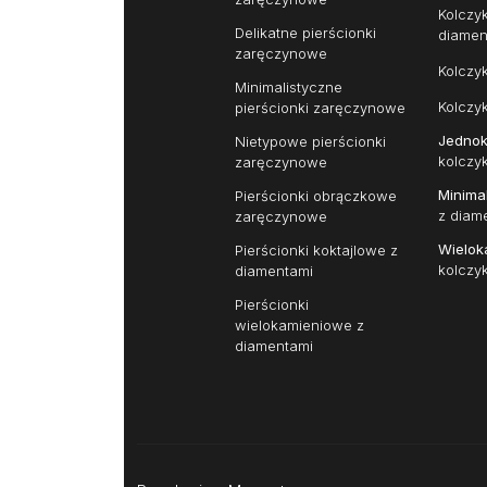
Kolczy
Delikatne pierścionki
diamen
zaręczynowe
Kolczy
Minimalistyczne
Kolczy
pierścionki zaręczynowe
Jedno
Nietypowe pierścionki
kolczy
zaręczynowe
Minima
Pierścionki obrączkowe
z diam
zaręczynowe
Wielok
Pierścionki koktajlowe z
kolczy
diamentami
Pierścionki
wielokamieniowe z
diamentami