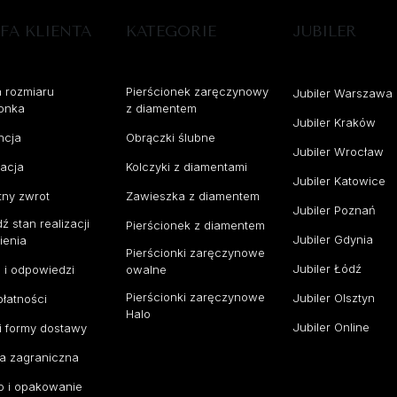
FA KLIENTA
KATEGORIE
JUBILER
a rozmiaru
Pierścionek zaręczynowy
Jubiler Warszawa
ionka
z diamentem
Jubiler Kraków
ncja
Obrączki ślubne
Jubiler Wrocław
acja
Kolczyki z diamentami
Jubiler Katowice
tny zwrot
Zawieszka z diamentem
Jubiler Poznań
 stan realizacji
Pierścionek z diamentem
Jubiler Gdynia
ienia
Pierścionki zaręczynowe
Jubiler Łódź
a i odpowiedzi
owalne
Pierścionki zaręczynowe
Jubiler Olsztyn
płatności
Halo
Jubiler Online
 i formy dostawy
a zagraniczna
o i opakowanie