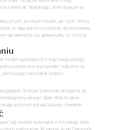
 małżeństwa. Obrączki wykonane z tego
zez wiele lat. Wybierając złote obrączki w
sycznych, prostych modeli, jak i tych, którzy
 złota, co daje parom możliwość dostosowania
imi jak diamenty czy grawerunki, co czyni je
aniu
iele modeli wykonanych z tego tradycyjnego
a jednocześnie jest wytrzymałe i odporne na
, zachowując swój blask i piękno.
ym wyglądem. W Aclari Diamonds dostępne są
imalistyczny design. Białe złoto to także
chowując przy tym ponadczasowy charakter.
ć
 okazać się modele wykonane z różowego złota.
rzyszłych małżonków. W salonie Aclari Diamonds