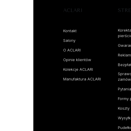
ACLARI
STRE
Korekt
Kontakt
pierśc
Salony
Gwara
O ACLARI
Reklam
Opinie klientów
Bezpła
Kolekcje ACLARI
Sprawdź
Manufaktura ACLARI
zamów
Pytani
Formy 
Koszty
Wysyłk
Pudełk