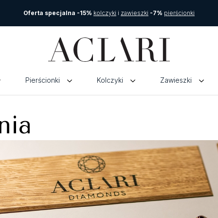
Oferta specjalna -15%
kolczyki
i
zawieszki
-7%
pierścionki
Pierścionki
Kolczyki
Zawieszki
nia