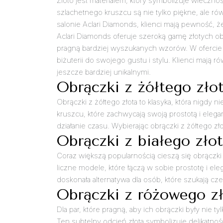
Złoto jest materiałem, który symbolizuje wieczno
szlachetnego kruszcu są nie tylko piękne, ale ró
salonie Aclari Diamonds, klienci mają pewność, 
Aclari Diamonds oferuje szeroką gamę złotych ob
pragną bardziej wyszukanych wzorów. W ofercie 
biżuterii do swojego gustu i stylu. Klienci mają
jeszcze bardziej unikalnymi.
Obrączki z żółtego zło
Obrączki z żółtego złota to klasyka, która nigd
kruszcu, które zachwycają swoją prostotą i elega
działanie czasu. Wybierając obrączki z żółtego zł
Obrączki z białego zło
Coraz większą popularnością cieszą się obrączk
liczne modele, które łączą w sobie prostotę i ele
doskonała alternatywa dla osób, które szukają c
Obrączki z różowego z
Dla par, które pragną, aby ich obrączki były ni
Ten subtelny odcień złota symbolizuje delikatnoś