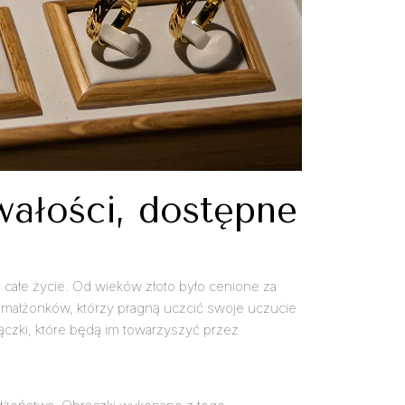
wałości, dostępne
z całe życie. Od wieków złoto było cenione za
h małżonków, którzy pragną uczcić swoje uczucie
ączki, które będą im towarzyszyć przez