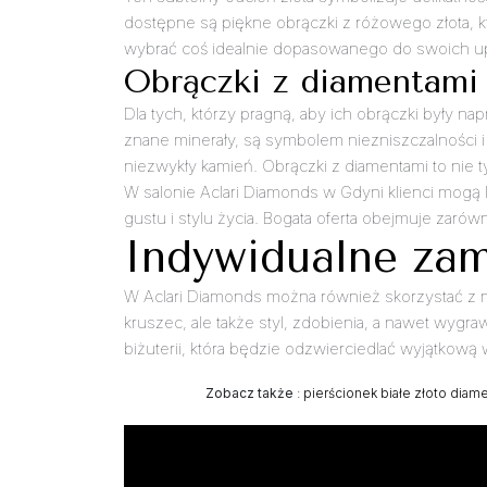
dostępne są piękne obrączki z różowego złota, 
wybrać coś idealnie dopasowanego do swoich 
Obrączki z diamentami 
Dla tych, którzy pragną, aby ich obrączki były 
znane minerały, są symbolem niezniszczalności i 
niezwykły kamień. Obrączki z diamentami to nie ty
W salonie Aclari Diamonds w Gdyni klienci mogą
gustu i stylu życia. Bogata oferta obejmuje zaró
Indywidualne zam
W Aclari Diamonds można również skorzystać z mo
kruszec, ale także styl, zdobienia, a nawet wyg
biżuterii, która będzie odzwierciedlać wyjątkow
Zobacz także
:
pierścionek białe złoto diam