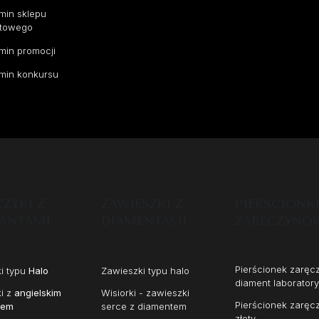
min sklepu
etowego
min promocji
min konkursu
ZYKI Z
ZAWIESZKI Z
PIERŚCIONK
LANTAMI
DIAMENTAMI
ZARĘCZYNO
Pierścionek zarę
ki typu
Halo
Zawieszki typu halo
diament laboratory
ki z
angielskim
Wisiorki - zawieszki
Pierścionek zarę
iem
serce z diamentem
złoty