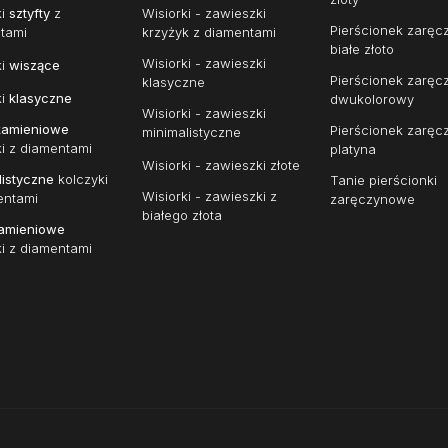
ki
sztyfty
z
Wisiorki - zawieszki
Pierścionek zarę
tami
krzyżyk z diamentami
białe złoto
Wisiorki - zawieszki
ki
wiszące
Pierścionek zarę
klasyczne
ki
klasyczne
dwukolorowy
Wisiorki - zawieszki
kamieniowe
Pierścionek zarę
minimalistyczne
ki z diamentami
platyna
Wisiorki - zawieszki złote
listyczne
kolczyki
Tanie pierścionki
Wisiorki - zawieszki z
entami
zaręczynowe
białego złota
amieniowe
ki z diamentami