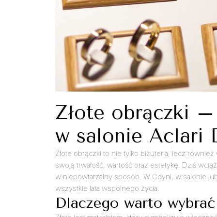
Złote obrączki –
w salonie Aclari
Złote obrączki to nie tylko biżuteria, lecz równi
swoją trwałość, wartość oraz estetykę. Dziś wci
w niepowtarzalny sposób. W Gdyni, w salonie jub
wszystkie lata wspólnego życia.
Dlaczego warto wybrać 