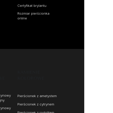
Certyfikat brylantu
Rozmiar pierścionka
online
I
KAMIENIE
WE
KOLOROWE
czynowy
Pierścionek z ametystem
jny
Pierścionek z cytrynem
czynowy
Pierścionek z rodolitem