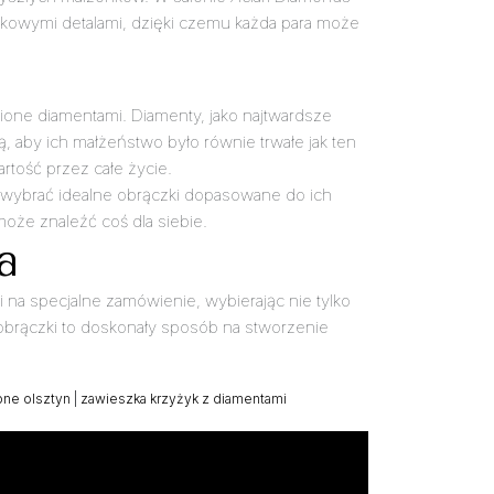
tkowymi detalami, dzięki czemu każda para może
ione diamentami. Diamenty, jako najtwardsze
, aby ich małżeństwo było równie trwałe jak ten
artość przez całe życie.
m wybrać idealne obrączki dopasowane do ich
może znaleźć coś dla siebie.
a
 na specjalne zamówienie, wybierając nie tylko
 obrączki to doskonały sposób na stworzenie
bne olsztyn
|
zawieszka krzyżyk z diamentami