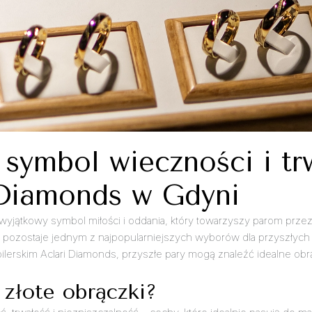
 symbol wieczności i tr
 Diamonds w Gdyni
eż wyjątkowy symbol miłości i oddania, który towarzyszy parom prze
ąż pozostaje jednym z najpopularniejszych wyborów dla przyszłyc
ilerskim Aclari Diamonds, przyszłe pary mogą znaleźć idealne obr
złote obrączki?