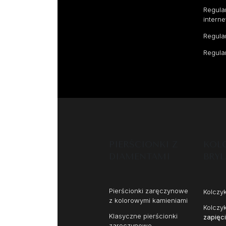
Regula
intern
Regula
Regula
PIERŚCIONKI Z
KOLC
DIAMENTAMI
BRY
Pierścionki zaręczynowe
Kolczy
z kolorowymi kamieniami
Kolczy
Klasyczne pierścionki
zapięc
zaręczynowe