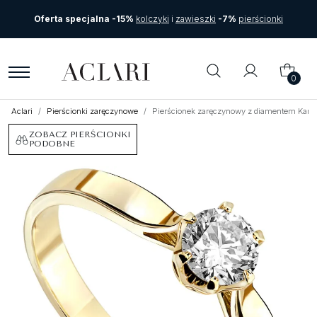
Oferta specjalna -15%
kolczyki
i
zawieszki
-7%
pierścionki
0
Aclari
Pierścionki zaręczynowe
Pierścionek zaręczynowy z diamentem Karte
ZOBACZ PIERŚCIONKI
PODOBNE