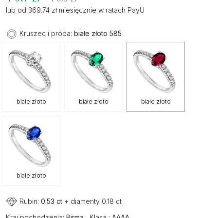
lub od 369.74 zł miesięcznie w ratach PayU
Kruszec i próba:
białe złoto 585
białe złoto
białe złoto
białe złoto
białe złoto
Rubin:
0.53 ct
+ diamenty 0.18 ct
Kraj pochodzenia:
Birma
Klasa :
AAAA