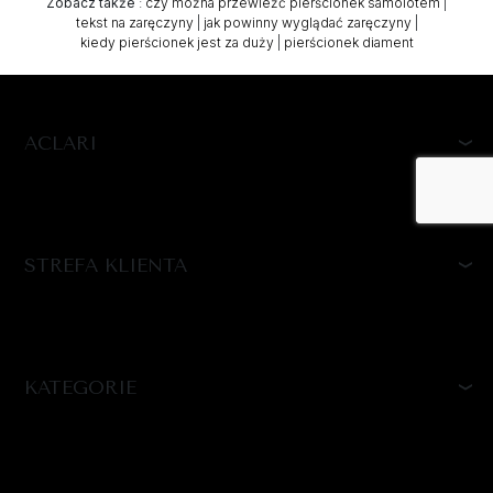
Zobacz także
:
czy można przewieźć pierścionek samolotem
|
tekst na zaręczyny
|
jak powinny wyglądać zaręczyny
|
kiedy pierścionek jest za duży
|
pierścionek diament
ACLARI
STREFA KLIENTA
KATEGORIE