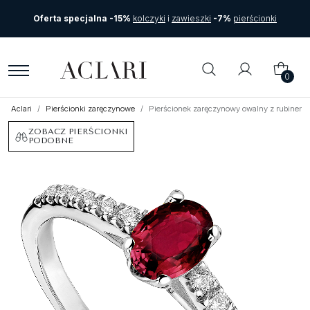
Oferta specjalna -15%
kolczyki
i
zawieszki
-7%
pierścionki
0
Aclari
Pierścionki zaręczynowe
Pierścionek zaręczynowy owalny z rubinem 
ZOBACZ PIERŚCIONKI
PODOBNE