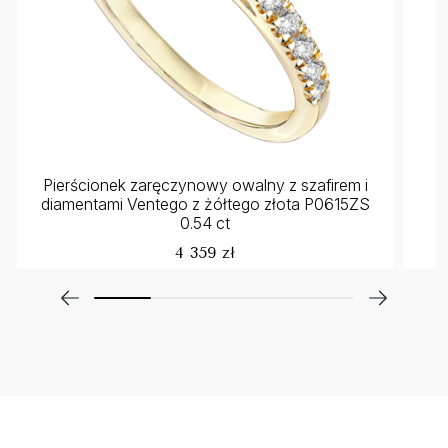
Pierścionek zaręczynowy owalny z szafirem i
K
diamentami Ventego z żółtego złota P0615ZS
0.54 ct
4 359 zł